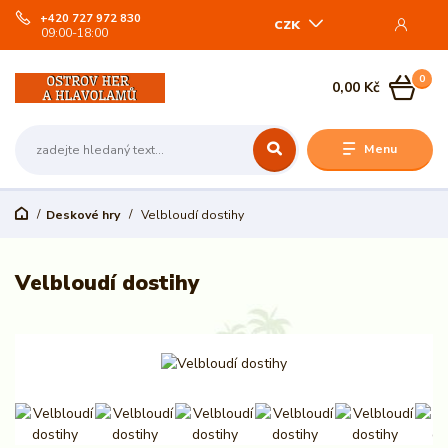
+420 727 972 830
CZK
09:00-18:00
0
0,00 Kč
Menu
Deskové hry
Velbloudí dostihy
Velbloudí dostihy