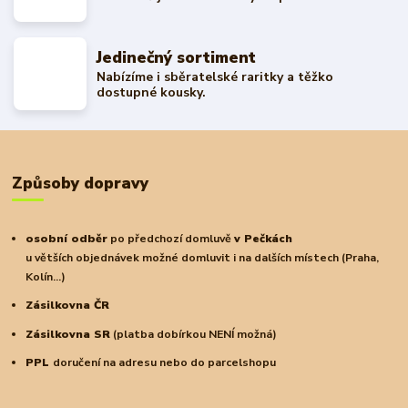
Jedinečný sortiment
Nabízíme i sběratelské raritky a těžko
dostupné kousky.
Způsoby dopravy
osobní odběr
po předchozí domluvě
v Pečkách
u větších objednávek možné domluvit i na dalších místech (Praha,
Kolín...)
Zásilkovna ČR
Zásilkovna SR
(platba dobírkou NENÍ možná)
PPL
doručení na adresu nebo do parcelshopu