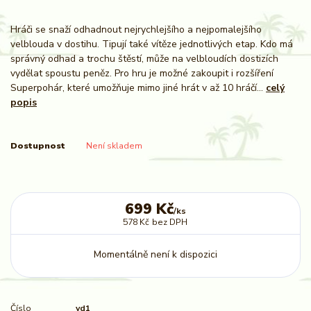
Hráči se snaží odhadnout nejrychlejšího a nejpomalejšího
velblouda v dostihu. Tipují také vítěze jednotlivých etap. Kdo má
správný odhad a trochu štěstí, může na velbloudích dostizích
vydělat spoustu peněz. Pro hru je možné zakoupit i rozšíření
Superpohár, které umožňuje mimo jiné hrát v až 10 hráčí...
celý
popis
Dostupnost
Není skladem
699 Kč
/
ks
578 Kč
bez DPH
Momentálně není k dispozici
Číslo
vd1