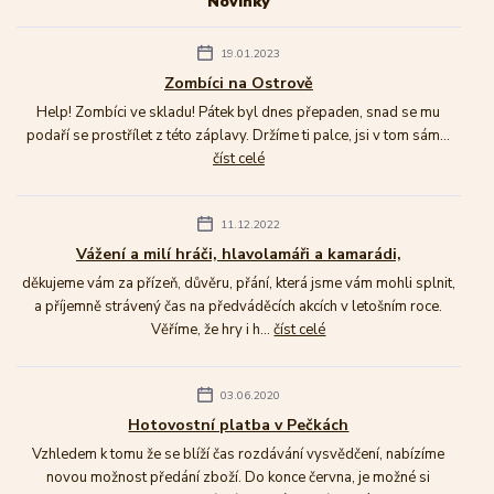
Novinky
19.01.2023
Zombíci na Ostrově
Help! Zombíci ve skladu! Pátek byl dnes přepaden, snad se mu
podaří se prostřílet z této záplavy. Držíme ti palce, jsi v tom sám...
číst celé
11.12.2022
Vážení a milí hráči, hlavolamáři a kamarádi,
děkujeme vám za přízeň, důvěru, přání, která jsme vám mohli splnit,
a příjemně strávený čas na předváděcích akcích v letošním roce.
Věříme, že hry i h...
číst celé
03.06.2020
Hotovostní platba v Pečkách
Vzhledem k tomu že se blíží čas rozdávání vysvědčení, nabízíme
novou možnost předání zboží. Do konce června, je možné si