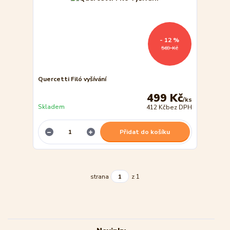
- 12 %
569 Kč
Quercetti Filó vyšívání
499 Kč
/
ks
Skladem
412 Kč
bez DPH
Přidat do košíku
strana
z 1