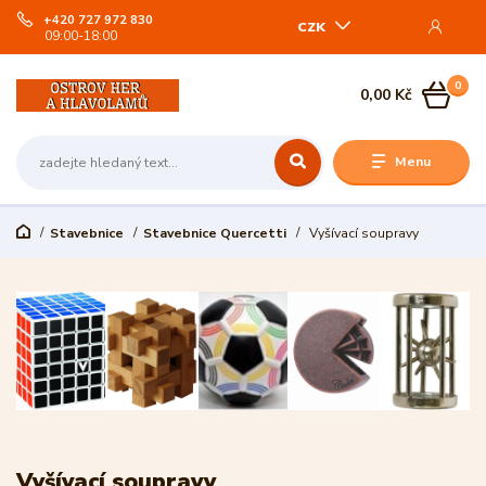
+420 727 972 830
CZK
09:00-18:00
0
0,00 Kč
Menu
Stavebnice
Stavebnice Quercetti
Vyšívací soupravy
Vyšívací soupravy