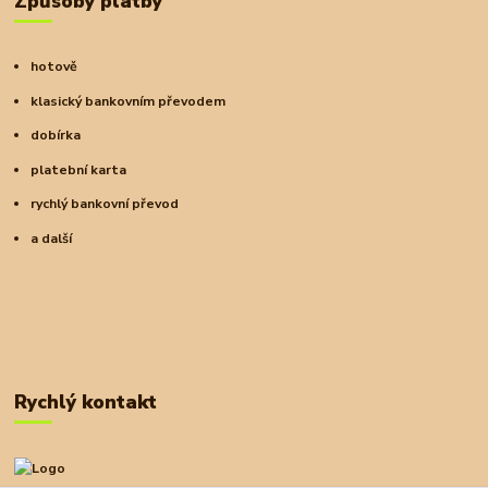
Způsoby platby
hotově
klasický bankovním převodem
dobírka
platební karta
rychlý bankovní převod
a další
Rychlý kontakt