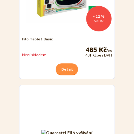
- 12 %
549 Kč
Filò Tablet Basic
485 Kč
/
ks
Není skladem
401 Kč
bez DPH
Detail