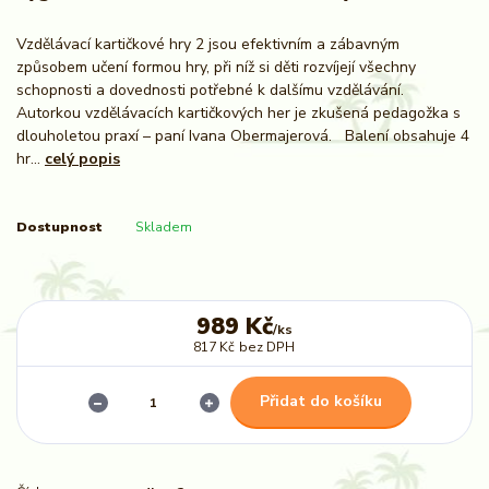
Vzdělávací kartičkové hry 2 jsou efektivním a zábavným
způsobem učení formou hry, při níž si děti rozvíjejí všechny
schopnosti a dovednosti potřebné k dalšímu vzdělávání.
Autorkou vzdělávacích kartičkových her je zkušená pedagožka s
dlouholetou praxí – paní Ivana Obermajerová. Balení obsahuje 4
hr...
celý popis
Dostupnost
Skladem
989 Kč
/
ks
817 Kč
bez DPH
Přidat do košíku