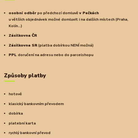
osobní odběr
po předchozí domluvě
v Pečkách
u větších objednávek možné domluvit i na dalších místech (Praha,
Kolín...)
Zásilkovna ČR
Zásilkovna SR
(platba dobírkou NENÍ možná)
PPL
doručení na adresu nebo do parcelshopu
Způsoby platby
hotově
klasický bankovním převodem
dobírka
platební karta
rychlý bankovní převod