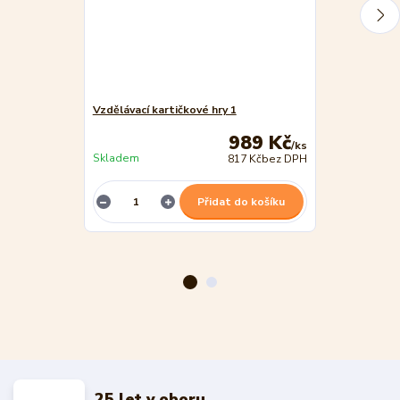
Vzdělávací kartičkové hry 1
Vzdělávací kar
989 Kč
/
ks
Skladem
Skladem
817 Kč
bez DPH
Přidat do košíku
25 let v oboru