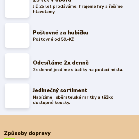
Již 25 let prodáváme, hrajeme hry a řešíme
hlavolamy.
Poštovné za hubičku
Poštovné od 59.-Kč
Odesíláme 2x denně
2x denně jezdíme s balíky na podací místa.
Jedinečný sortiment
Nabízíme i sběratelské raritky a těžko
dostupné kousky.
Způsoby dopravy