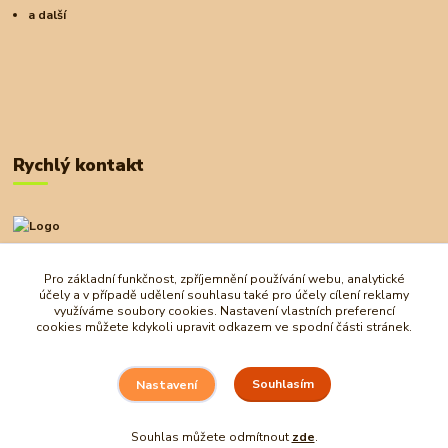
a další
Rychlý kontakt
+420 727 972 830
09:00-18:00
Pro základní funkčnost, zpříjemnění používání webu, analytické
účely a v případě udělení souhlasu také pro účely cílení reklamy
obchod@ostrovherahlavolamu.cz
využíváme soubory cookies. Nastavení vlastních preferencí
cookies můžete kdykoli upravit odkazem ve spodní části stránek.
Souhlasím
Nastavení
Souhlas můžete odmítnout
zde
.
Vytvořeno na
Eshop-rychle.cz