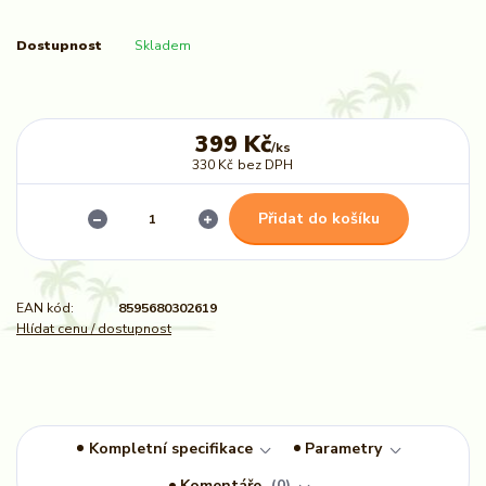
Dostupnost
Skladem
399 Kč
/
ks
330 Kč
bez DPH
Přidat do košíku
EAN kód:
8595680302619
Hlídat cenu / dostupnost
Kompletní specifikace
Parametry
Komentáře
0