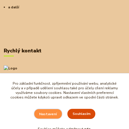
a další
Rychlý kontakt
+420 727 972 830
09:00-18:00
Pro základní funkčnost, zpříjemnění používání webu, analytické
účely a v případě udělení souhlasu také pro účely cílení reklamy
obchod@ostrovherahlavolamu.cz
využíváme soubory cookies. Nastavení vlastních preferencí
cookies můžete kdykoli upravit odkazem ve spodní části stránek.
Souhlasím
Nastavení
Souhlas můžete odmítnout
zde
.