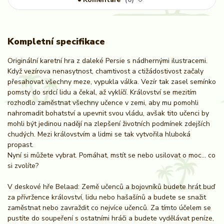
Kompletní specifikace
Originální karetní hra z daleké Persie s nádhernými ilustracemi.
Když vezírova nenasytnost, chamtivost a ctižádostivost začaly
přesahovat všechny meze, vypukla válka. Vezír tak zasel semínko
pomsty do srdcí lidu a čekal, až vyklíčí. Království se mezitím
rozhodlo zaměstnat všechny učence v zemi, aby mu pomohli
nahromadit bohatství a upevnit svou vládu, avšak tito učenci by
mohli být jedinou nadějí na zlepšení životních podmínek zdejších
chudých. Mezi královstvím a lidmi se tak vytvořila hluboká
propast.
Nyní si můžete vybrat. Pomáhat, mstít se nebo usilovat o moc... co
si zvolíte?
V deskové hře Belaad: Země učenců a bojovníků budete hrát buď
za přívržence království, lidu nebo hašašínů a budete se snažit
zaměstnat nebo zavraždit co nejvíce učenců. Za tímto účelem se
pustíte do soupeření s ostatními hráči a budete vydělávat peníze,