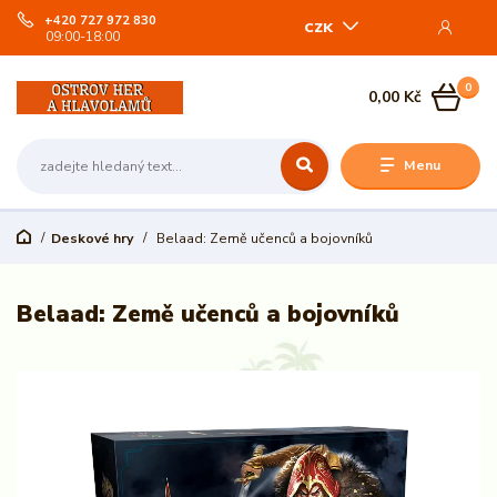
+420 727 972 830
CZK
09:00-18:00
0
0,00 Kč
Menu
Deskové hry
Belaad: Země učenců a bojovníků
Belaad: Země učenců a bojovníků