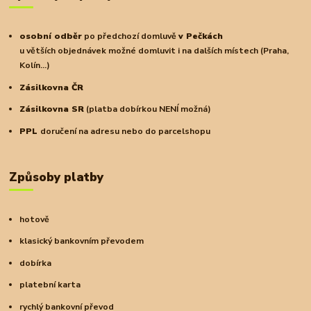
osobní odběr
po předchozí domluvě
v Pečkách
u větších objednávek možné domluvit i na dalších místech (Praha,
Kolín...)
Zásilkovna ČR
Zásilkovna SR
(platba dobírkou NENÍ možná)
PPL
doručení na adresu nebo do parcelshopu
Způsoby platby
hotově
klasický bankovním převodem
dobírka
platební karta
rychlý bankovní převod