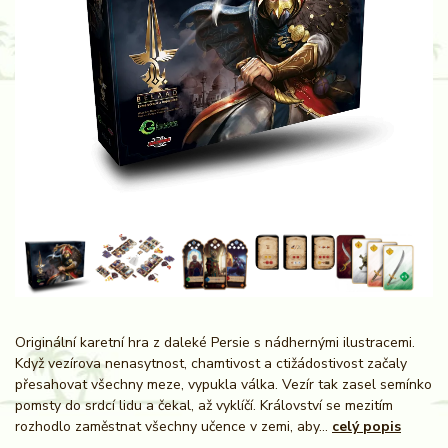
Originální karetní hra z daleké Persie s nádhernými ilustracemi.
Když vezírova nenasytnost, chamtivost a ctižádostivost začaly
přesahovat všechny meze, vypukla válka. Vezír tak zasel semínko
pomsty do srdcí lidu a čekal, až vyklíčí. Království se mezitím
rozhodlo zaměstnat všechny učence v zemi, aby...
celý popis