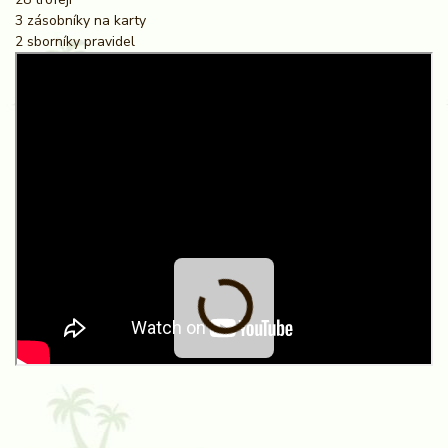
3 zásobníky na karty
2 sborníky pravidel