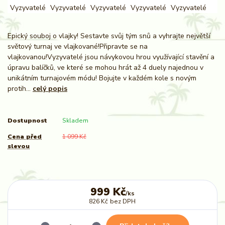
Epický souboj o vlajky! Sestavte svůj tým snů a vyhrajte největší
světový turnaj ve vlajkované!Připravte se na
vlajkovanou!Vyzyvatelé jsou návykovou hrou využívající stavění a
úpravu balíčků, ve které se mohou hrát až 4 duely najednou v
unikátním turnajovém módu! Bojujte v každém kole s novým
protih...
celý popis
Dostupnost
Skladem
Cena před
1 099 Kč
slevou
999 Kč
/
ks
826 Kč
bez DPH