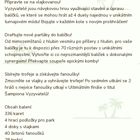
Připravte se na vlajkovanou!
Vyzyvatelé jsou návykovou hrou využívající stavění a úpravu
balíčků, ve které se mohou hrát až 4 duely najednou v unikátním
turnajovém módu! Bojujte v každém kole s novým protihráčem!
Draftujte nové parťáky do balíčku!
Od mimozemšťanů z hlubin vesmíru po příšery z hlubin, pro vaše
balíčky je tu k dispozici přes 70 různých postav s unikátními
schopnostmi. Vytvořte si co nejrozmanitější balíček s dokonalými
synergiemi! Překvapte soupeře epickými komby!
Sbírejte trofeje a získávejte fanoušky!
Zmocněte se vlajky a vyhrávejte trofeje! Po sedmém utkání se 2
hráči s nejvíce fanoušky utkají v Ultimátním finále o titul
Šampiona Vyzyvatelů!
Obsah balení:
336 karet
4 hrací podložky pro park
4 disky s vlajkami
40 žetonů fanoušků
28 trofejí