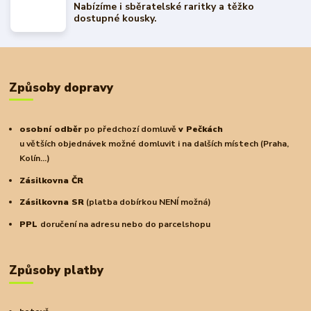
Nabízíme i sběratelské raritky a těžko
dostupné kousky.
Způsoby dopravy
osobní odběr
po předchozí domluvě
v Pečkách
u větších objednávek možné domluvit i na dalších místech (Praha,
Kolín...)
Zásilkovna ČR
Zásilkovna SR
(platba dobírkou NENÍ možná)
PPL
doručení na adresu nebo do parcelshopu
Způsoby platby