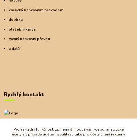
hotově
klasický bankovním převodem
dobírka
platební karta
rychlý bankovní převod
a další
Rychlý kontakt
+420 727 972 830
09:00-18:00
Pro základní funkčnost, zpříjemnění používání webu, analytické
účely a v případě udělení souhlasu také pro účely cílení reklamy
obchod@ostrovherahlavolamu.cz