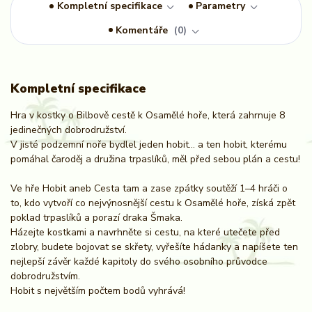
Kompletní specifikace
Parametry
Komentáře
0
Kompletní specifikace
Hra v kostky o Bilbově cestě k Osamělé hoře, která zahrnuje 8
jedinečných dobrodružství.
V jisté podzemní noře bydlel jeden hobit… a ten hobit, kterému
pomáhal čaroděj a družina trpaslíků, měl před sebou plán a cestu!
Ve hře Hobit aneb Cesta tam a zase zpátky soutěží 1–4 hráči o
to, kdo vytvoří co nejvýnosnější cestu k Osamělé hoře, získá zpět
poklad trpaslíků a porazí draka Šmaka.
Házejte kostkami a navrhněte si cestu, na které utečete před
zlobry, budete bojovat se skřety, vyřešíte hádanky a napíšete ten
nejlepší závěr každé kapitoly do svého osobního průvodce
dobrodružstvím.
Hobit s největším počtem bodů vyhrává!