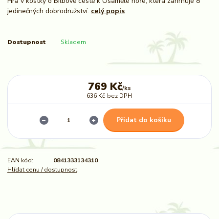
Hra v kostky o Bilbově cestě k Osamělé hoře, která zahrnuje 8
jedinečných dobrodružství.
celý popis
Dostupnost
Skladem
769 Kč
/
ks
636 Kč
bez DPH
Přidat do košíku
EAN kód:
0841333134310
Hlídat cenu / dostupnost