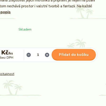
áhá zlepšovat jejich motoriku a připravit je nejen na psaní
tom nechává prostor i valstní tvorbě a fantazii. Na každé
 popis
Skladem
 Kč
/
ks
Přidat do košíku
bez DPH
dostupnost