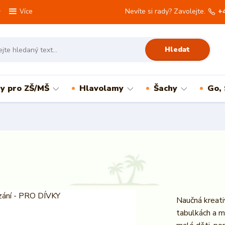
Nevíte si rady? Zavolejte.
+
Více
Hledat
ry pro ZŠ/MŠ
Hlavolamy
Šachy
Go,
Naučná kreati
tabulkách a m