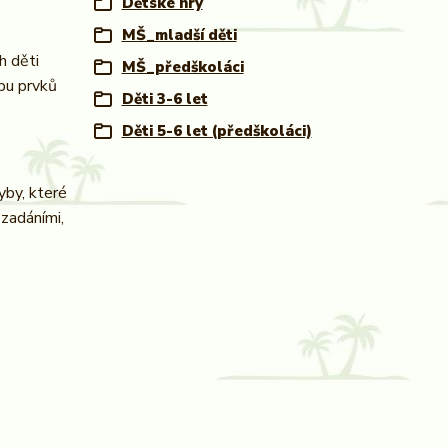
Dětské hry
MŠ_mladší děti
h děti
MŠ_předškoláci
lbu prvků
Děti 3-6 let
Děti 5-6 let (předškoláci)
yby, které
 zadáními,