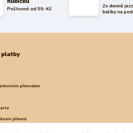
hubičku
2x denně jez
Poštovné od 59.-Kč
balíky na pod
 platby
bankovním převodem
karta
nkovní převod