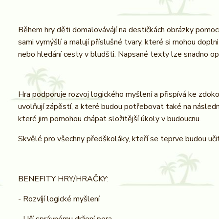
Během hry děti domalovávájí na destičkách obrázky pomocí p
sami vymýšlí a malují příslušné tvary, které si mohou doplni
nebo hledání cesty v bludšti. Napsané texty lze snadno o
Hra podporuje rozvoj logického myšlení a přispívá ke zdokon
uvolňují zápěstí, a které budou potřebovat také na následn
které jim pomohou chápat složitější úkoly v budoucnu.
Skvělé pro všechny předškoláky, kteří se teprve budou uči
BENEFITY HRY/HRAČKY:
- Rozvíjí logické myšlení