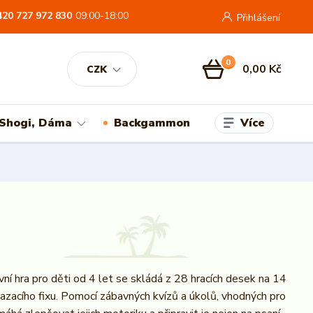
420 727 972 830
09:00-18:00
Přihlášení
0
0,00 Kč
CZK
Více
 Shogi, Dáma
Backgammon
vní hra pro děti od 4 let se skládá z 28 hracích desek na 14
azacího fixu. Pomocí zábavných kvízů a úkolů, vhodných pro