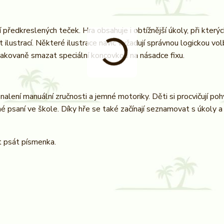
ředkreslených teček. Hra obsahuje i obtížnější úkoly, při kterýc
t ilustrací. Některé ilustrace navíc vyžadují správnou logickou vo
pakovaně smazat speciální koncovkou na násadce fixu.
alení manuální zručnosti a jemné motoriky. Děti si procvičují poh
é psaní ve škole. Díky hře se také začínají seznamovat s úkoly a
t psát písmenka.