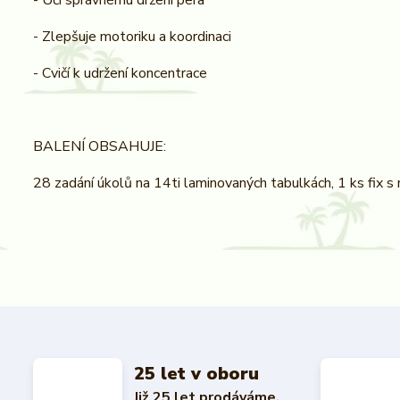
- Učí správnému držení pera
- Zlepšuje motoriku a koordinaci
- Cvičí k udržení koncentrace
BALENÍ OBSAHUJE:
28 zadání úkolů na 14ti laminovaných tabulkách, 1 ks fix 
25 let v oboru
Již 25 let prodáváme,