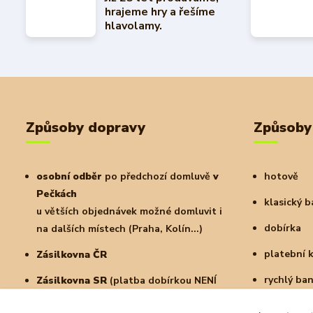
hrajeme hry a řešíme
hlavolamy.
Způsoby dopravy
Způsoby
osobní odběr
po předchozí domluvě
v
hotově
Pečkách
klasický 
u větších objednávek možné domluvit i
dobírka
na dalších místech (Praha, Kolín...)
platební 
Zásilkovna ČR
rychlý ba
Zásilkovna SR
(platba dobírkou NENÍ
možná)
a další