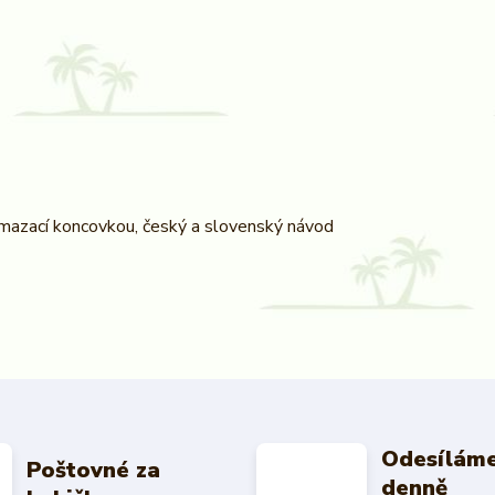
s mazací koncovkou, český a slovenský návod
Odesíláme
Poštovné za
denně