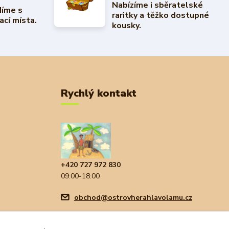
Nabízíme i sběratelské
díme s
raritky a těžko dostupné
ací místa.
kousky.
Rychlý kontakt
+420 727 972 830
09:00-18:00
obchod@ostrovherahlavolamu.cz