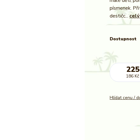
malé děti, pom
písmenek. Při
destičc...
celý
Dostupnost
225
186 Kč
Hlídat cenu / 