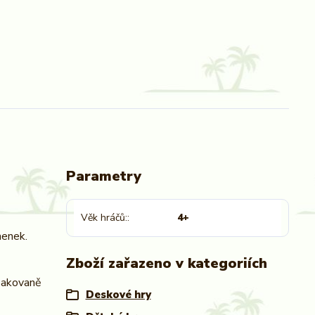
Parametry
Věk hráčů:
4+
menek.
Zboží zařazeno v kategoriích
opakovaně
Deskové hry