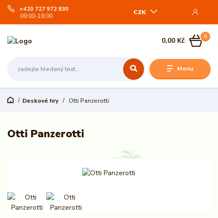
+420 727 972 830
CZK
09:00-18:00
0
0,00 Kč
Menu
Deskové hry
Otti Panzerotti
Otti Panzerotti