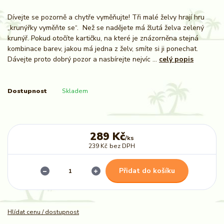
Dívejte se pozorně a chytře vyměňujte! Tři malé želvy hrají hru
„krunýřky vyměňte se“. Než se nadějete má žlutá želva zelený
krunýř. Pokud otočíte kartičku, na které je znázorněna stejná
kombinace barev, jakou má jedna z želv, smíte si ji ponechat.
Dávejte proto dobrý pozor a nasbírejte nejvíc ...
celý popis
Dostupnost
Skladem
289 Kč
/
ks
239 Kč
bez DPH
Přidat do košíku
Hlídat cenu / dostupnost