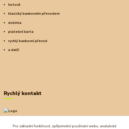
hotově
klasický bankovním převodem
dobírka
platební karta
rychlý bankovní převod
a další
Rychlý kontakt
+420 727 972 830
09:00-18:00
Pro základní funkčnost, zpříjemnění používání webu, analytické