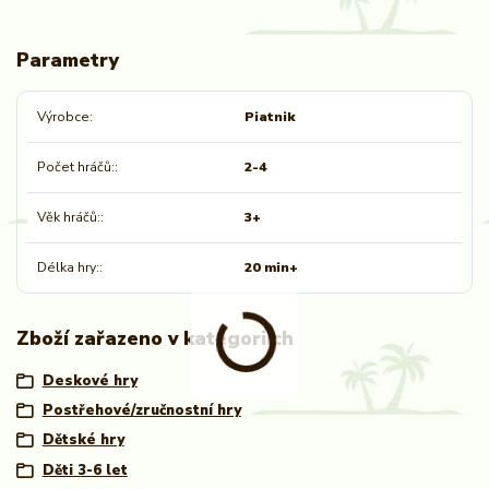
Parametry
Výrobce
Piatnik
Počet hráčů:
2-4
Věk hráčů:
3+
Délka hry:
20 min+
Zboží zařazeno v kategoriích
Deskové hry
Postřehové/zručnostní hry
Dětské hry
Děti 3-6 let