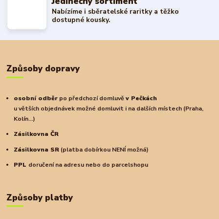
Jedinečný sortiment
Nabízíme i sběratelské raritky a těžko
dostupné kousky.
Způsoby dopravy
osobní odběr
po předchozí domluvě
v Pečkách
u větších objednávek možné domluvit i na dalších místech (Praha,
Kolín...)
Zásilkovna ČR
Zásilkovna SR
(platba dobírkou NENÍ možná)
PPL
doručení na adresu nebo do parcelshopu
Způsoby platby