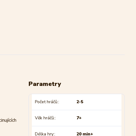
Parametry
Počet hráčů:
2-5
Věk hráčů:
7+
nujících
Délka hry:
20 min+