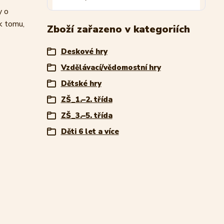
y o
k tomu,
Zboží zařazeno v kategoriích
Deskové hry
Vzdělávací/vědomostní hry
Dětské hry
ZŠ_1.–2. třída
ZŠ_3.–5. třída
Děti 6 let a více