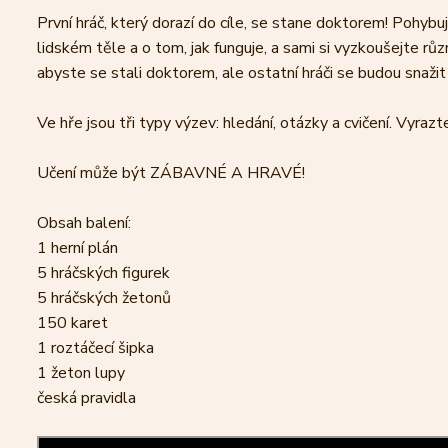
První hráč, který dorazí do cíle, se stane doktorem! Pohyb
lidském těle a o tom, jak funguje, a sami si vyzkoušejte 
abyste se stali doktorem, ale ostatní hráči se budou snažit 
Ve hře jsou tři typy výzev: hledání, otázky a cvičení. Vyrazt
Učení může být ZÁBAVNÉ A HRAVÉ!
Obsah balení:
1 herní plán
5 hráčských figurek
5 hráčských žetonů
150 karet
1 roztáčecí šipka
1 žeton lupy
česká pravidla