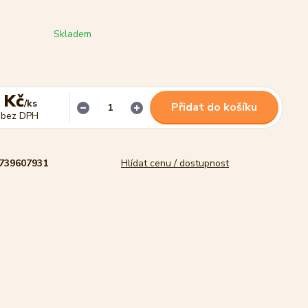
Skladem
 Kč
/
ks
Přidat do košíku
bez DPH
739607931
Hlídat cenu / dostupnost