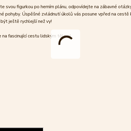
ujte svou figurkou po herním plánu, odpovídejte na zábavné otázk
různé pohyby. Úspěšné zvládnutí úkolů vás posune vpřed na cestě 
být ještě rychlejší než vy!
e na fascinující cestu lidským tělem!