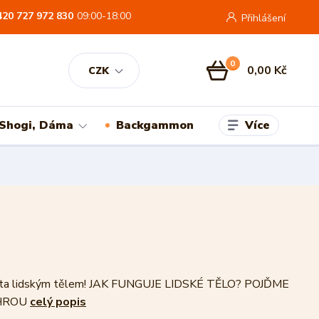
420 727 972 830
09:00-18:00
Přihlášení
0
0,00 Kč
CZK
Více
 Shogi, Dáma
Backgammon
cesta lidským tělem! JAK FUNGUJE LIDSKÉ TĚLO? POJĎME
 HROU
celý popis