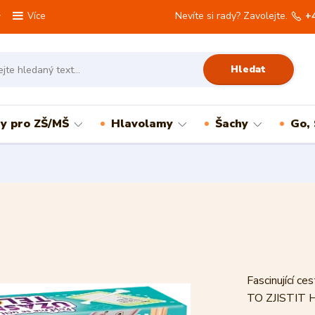
Nevíte si rady? Zavolejte.
+
Více
Hledat
ry pro ZŠ/MŠ
Hlavolamy
Šachy
Go,
Fascinující 
TO ZJISTIT