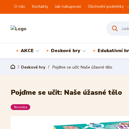
O nás
Kontakty
Jak nakupovat
Obchodní podmínky
AKCE
Deskové hry
Edukativní h
Deskové hry
Pojďme se učit: Naše úžasné tělo
Pojďme se učit: Naše úžasné tělo
Novinka