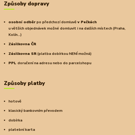
Způsoby dopravy
osobní odběr
po předchozí domluvě
v Pečkách
u větších objednávek možné domluvit i na dalších místech (Praha,
Kolín...)
Zásilkovna ČR
Zásilkovna SR
(platba dobírkou NENÍ možná)
PPL
doručení na adresu nebo do parcelshopu
Způsoby platby
hotově
klasický bankovním převodem
dobírka
platební karta