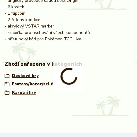
- anglický průvodce sadou Lost Origin
- 6 kostek
- 1 flipcoin
- 2 žetony kondice
- akrylový VSTAR marker
- krabička pro uschování všech komponentů
- přístupový kód pro Pokémon TCG Live
Zboží zařazeno v kategoriích
Deskové hry
Fantasy/horor/sci-fi
Karetní hry