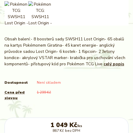
Obsah balení:- 8 boosterů sady SWSH11 Lost Origin- 65 obalů
na kartys Pokémonem Giratina- 45 karet energie- anglický
průvodce sadou Lost Origin- 6 kostek- 1 flipcoin- 2 žetony
kondice- akrylový VSTAR marker- krabička pro uschování všech
komponentů- přístupový kód pro Pokémon TCG Live
celý popis
Dostupnost
Není skladem
Cena před
1 299 Kč
slevou
1 049 Kč
/
ks
867 Kč
bez DPH