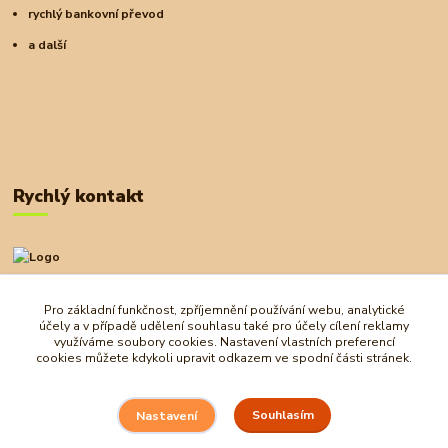
rychlý bankovní převod
a další
Rychlý kontakt
+420 727 972 830
09:00-18:00
Pro základní funkčnost, zpříjemnění používání webu, analytické
účely a v případě udělení souhlasu také pro účely cílení reklamy
obchod@ostrovherahlavolamu.cz
využíváme soubory cookies. Nastavení vlastních preferencí
cookies můžete kdykoli upravit odkazem ve spodní části stránek.
Souhlasím
Nastavení