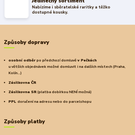
Jedinečný sortiment
Nabízíme i sběratelské raritky a těžko
dostupné kousky.
Způsoby dopravy
osobní odběr
po předchozí domluvě
v Pečkách
u větších objednávek možné domluvit i na dalších místech (Praha,
Kolín...)
Zásilkovna ČR
Zásilkovna SR
(platba dobírkou NENÍ možná)
PPL
doručení na adresu nebo do parcelshopu
Způsoby platby