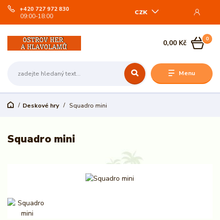
+420 727 972 830
CZK
09:00-18:00
0
0,00 Kč
Menu
Deskové hry
Squadro mini
Squadro mini