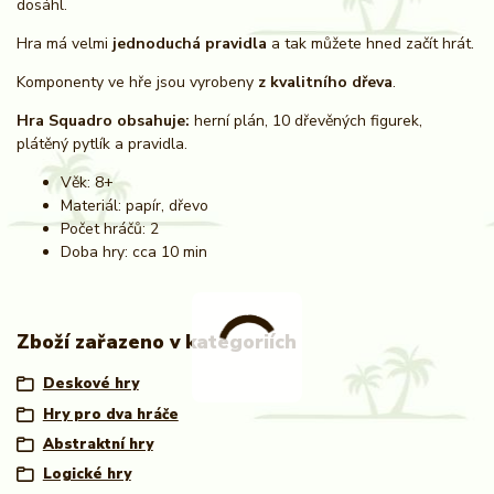
dosáhl.
Hra má velmi
jednoduchá pravidla
a tak můžete hned začít hrát.
Komponenty ve hře jsou vyrobeny
z kvalitního dřeva
.
Hra Squadro obsahuje:
herní plán, 10 dřevěných figurek,
plátěný pytlík a pravidla.
Věk: 8+
Materiál: papír, dřevo
Počet hráčů: 2
Doba hry: cca 10 min
Zboží zařazeno v kategoriích
Deskové hry
Hry pro dva hráče
Abstraktní hry
Logické hry