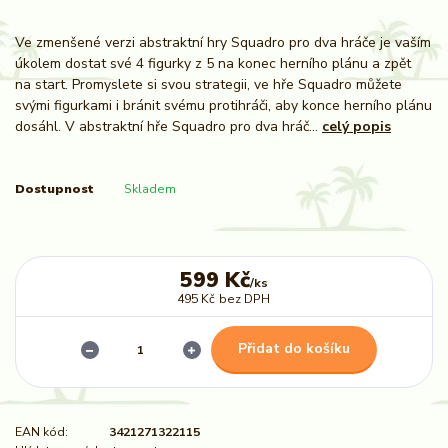
Ve zmenšené verzi abstraktní hry Squadro pro dva hráče je vaším
úkolem dostat své 4 figurky z 5 na konec herního plánu a zpět
na start. Promyslete si svou strategii, ve hře Squadro můžete
svými figurkami i bránit svému protihráči, aby konce herního plánu
dosáhl. V abstraktní hře Squadro pro dva hráč...
celý popis
Dostupnost
Skladem
599 Kč
/
ks
495 Kč
bez DPH
Přidat do košíku
EAN kód:
3421271322115