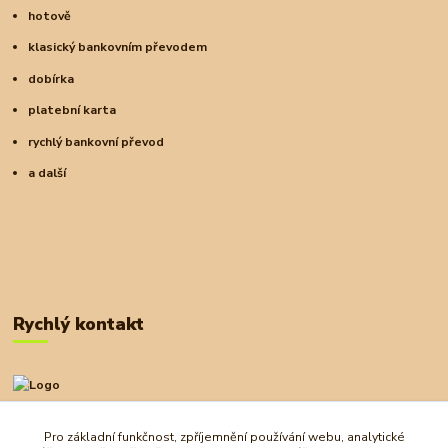
hotově
klasický bankovním převodem
dobírka
platební karta
rychlý bankovní převod
a další
Rychlý kontakt
+420 727 972 830
09:00-18:00
Pro základní funkčnost, zpříjemnění používání webu, analytické