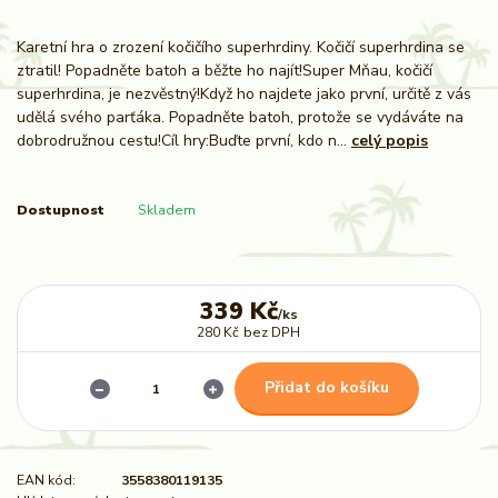
Karetní hra o zrození kočičího superhrdiny. Kočičí superhrdina se
ztratil! Popadněte batoh a běžte ho najít!Super Mňau, kočičí
superhrdina, je nezvěstný!Když ho najdete jako první, určitě z vás
udělá svého parťáka. Popadněte batoh, protože se vydáváte na
dobrodružnou cestu!Cíl hry:Buďte první, kdo n...
celý popis
Dostupnost
Skladem
339 Kč
/
ks
280 Kč
bez DPH
Přidat do košíku
EAN kód:
3558380119135