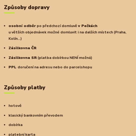
Způsoby dopravy
osobní odběr
po předchozí domluvě
v Pečkách
u větších objednávek možné domluvit i na dalších místech (Praha,
Kolín...)
Zásilkovna ČR
Zásilkovna SR
(platba dobírkou NENÍ možná)
PPL
doručení na adresu nebo do parcelshopu
Způsoby platby
hotově
klasický bankovním převodem
dobírka
platební karta