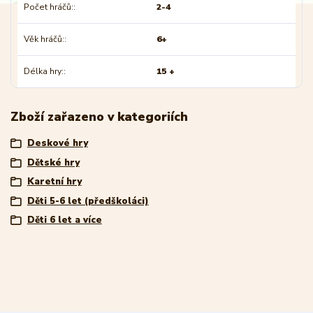
Počet hráčů:
2-4
Věk hráčů:
6+
Délka hry:
15 +
Zboží zařazeno v kategoriích
Deskové hry
Dětské hry
Karetní hry
Děti 5-6 let (předškoláci)
Děti 6 let a více