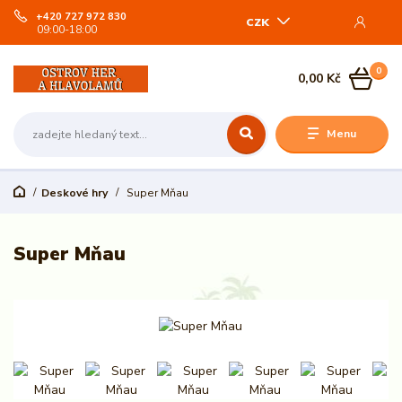
+420 727 972 830
CZK
09:00-18:00
0
0,00 Kč
Menu
Deskové hry
Super Mňau
Super Mňau