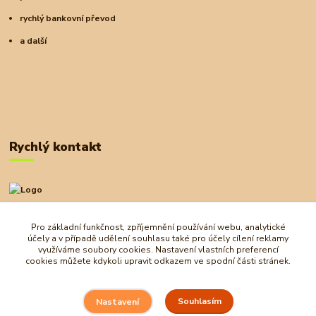
rychlý bankovní převod
a další
Rychlý kontakt
+420 727 972 830
09:00-18:00
Pro základní funkčnost, zpříjemnění používání webu, analytické
účely a v případě udělení souhlasu také pro účely cílení reklamy
obchod@ostrovherahlavolamu.cz
využíváme soubory cookies. Nastavení vlastních preferencí
cookies můžete kdykoli upravit odkazem ve spodní části stránek.
Souhlasím
Nastavení