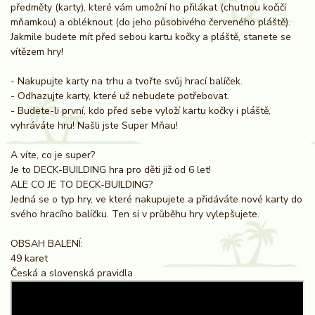
předměty (karty), které vám umožní ho přilákat (chutnou kočičí
mňamkou) a obléknout (do jeho působivého červeného pláště).
Jakmile budete mít před sebou kartu kočky a pláště, stanete se
vítězem hry!
- Nakupujte karty na trhu a tvořte svůj hrací balíček.
- Odhazujte karty, které už nebudete potřebovat.
- Budete-li první, kdo před sebe vyloží kartu kočky i pláště,
vyhráváte hru! Našli jste Super Mňau!
A víte, co je super?
Je to DECK-BUILDING hra pro děti již od 6 let!
ALE CO JE TO DECK-BUILDING?
Jedná se o typ hry, ve které nakupujete a přidáváte nové karty do
svého hracího balíčku. Ten si v průběhu hry vylepšujete.
OBSAH BALENÍ:
49 karet
Česká a slovenská pravidla