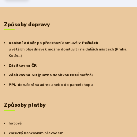
Způsoby dopravy
osobní odběr
po předchozí domluvě
v Pečkách
u větších objednávek možné domluvit i na dalších místech (Praha,
Kolín...)
Zásilkovna ČR
Zásilkovna SR
(platba dobírkou NENÍ možná)
PPL
doručení na adresu nebo do parcelshopu
Způsoby platby
hotově
klasický bankovním převodem