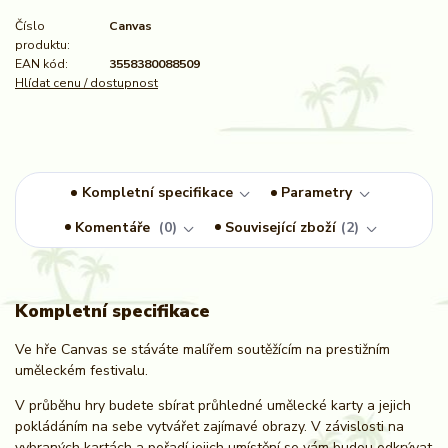
Číslo
Canvas
produktu:
EAN kód:
3558380088509
Hlídat cenu / dostupnost
Kompletní specifikace
Parametry
Komentáře
0
Související zboží
2
Kompletní specifikace
Ve hře Canvas se stáváte malířem soutěžícím na prestižním
uměleckém festivalu.
V průběhu hry budete sbírat průhledné umělecké karty a jejich
pokládáním na sebe vytvářet zajímavé obrazy. V závislosti na
vybraných kartách a pořadí jejich umístění se vám budou odkrývat