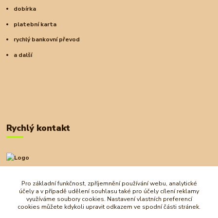
dobírka
platební karta
rychlý bankovní převod
a další
Rychlý kontakt
+420 727 972 830
09:00-18:00
Pro základní funkčnost, zpříjemnění používání webu, analytické
účely a v případě udělení souhlasu také pro účely cílení reklamy
obchod@ostrovherahlavolamu.cz
využíváme soubory cookies. Nastavení vlastních preferencí
cookies můžete kdykoli upravit odkazem ve spodní části stránek.