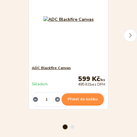
ADC Blackfire Canvas
Canvas: Zrcadl
599 Kč
/
ks
Skladem
495 Kč
bez DPH
Není skladem
Přidat do košíku