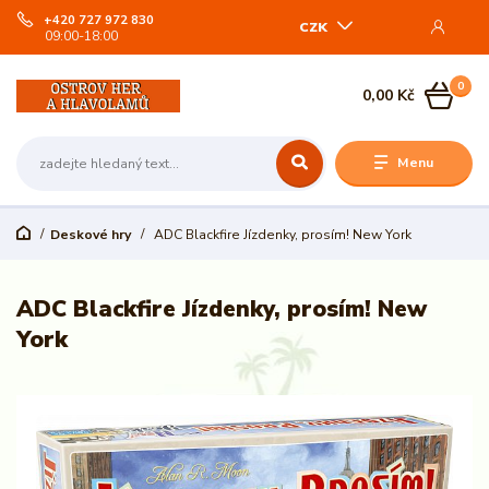
+420 727 972 830
CZK
09:00-18:00
0
0,00 Kč
Menu
Deskové hry
ADC Blackfire Jízdenky, prosím! New York
ADC Blackfire Jízdenky, prosím! New
York