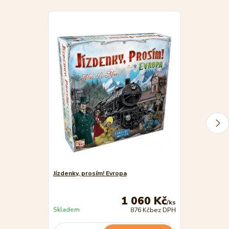
Akce
Jízdenky, prosím! Evropa
ADC Blackfire
1 060 Kč
/
ks
Skladem
Skladem
876 Kč
bez DPH