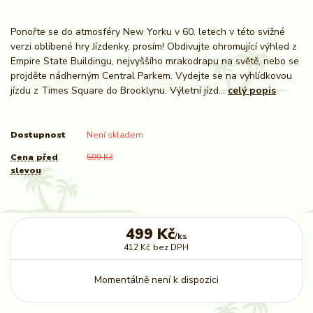
Ponořte se do atmosféry New Yorku v 60. letech v této svižné
verzi oblíbené hry Jízdenky, prosím! Obdivujte ohromující výhled z
Empire State Buildingu, nejvyššího mrakodrapu na světě, nebo se
projděte nádherným Central Parkem. Vydejte se na vyhlídkovou
jízdu z Times Square do Brooklynu. Výletní jízd...
celý popis
Dostupnost
Není skladem
Cena před
599 Kč
slevou
499 Kč
/
ks
412 Kč
bez DPH
Momentálně není k dispozici