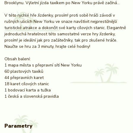
Brooklynu. Výletní jízda taxíkem po New Yorku právě začíná...
V této rychlé hře Jízdenky, prosím! proti sobě hráči závodí v
rušných ulicích New Yorku ve snaze navštívit nejprestižnější
turistické atrakce a dokončit své karty cílových stanic. Elegantně
jednoduchá hratelnost této samostatné verze hry Jízdenky,
prosím! je ideální jak pro začátečníky, tak pro zkušené hráče.
Naučte se hru za 3 minuty, hrajte celé hodiny!
Obsah balení:
1 mapa města s přepravní sítí New Yorku
60 plastových taxíků
44 přepravních karet
18 karet cílových stanic
1 bodovací karta a tužka
1 česká a slovenská pravidla
Parametry