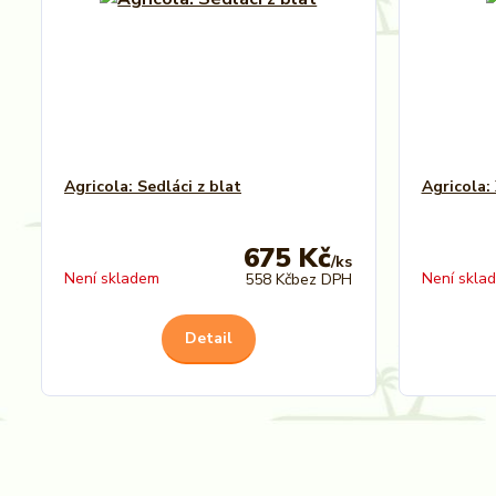
Agricola: Sedláci z blat
Agricola:
675 Kč
/
ks
Není skladem
Není skla
558 Kč
bez DPH
Detail