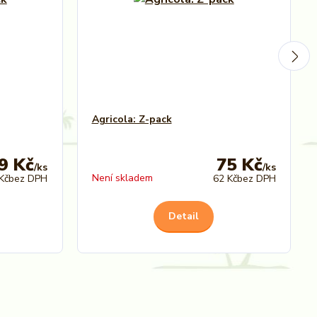
Agricola: Z-pack
9 Kč
75 Kč
/
ks
/
ks
Není skladem
Kč
bez DPH
62 Kč
bez DPH
Detail