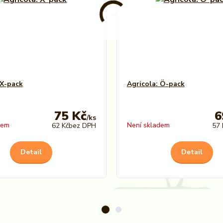
 X-pack
Agricola: Ö-pack
75 Kč
6
/
ks
dem
Není skladem
62 Kč
bez DPH
57 
Detail
Detail