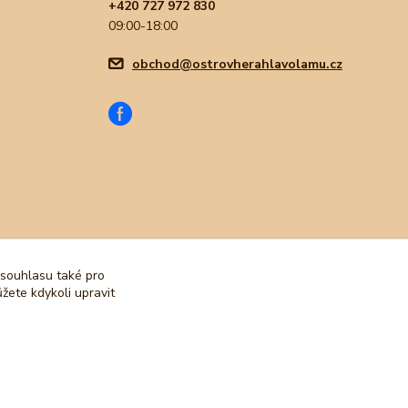
+420 727 972 830
09:00-18:00
obchod@ostrovherahlavolamu.cz
 souhlasu také pro
žete kdykoli upravit
Vytvořeno na
Eshop-rychle.cz