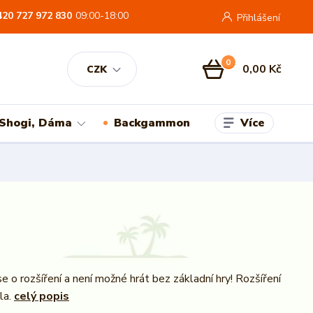
420 727 972 830
09:00-18:00
Přihlášení
0
0,00 Kč
CZK
Více
 Shogi, Dáma
Backgammon
e o rozšíření a není možné hrát bez základní hry! Rozšíření
la.
celý popis