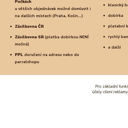
Pečkách
klasický 
u větších objednávek možné domluvit i
dobírka
na dalších místech (Praha, Kolín...)
platební 
Zásilkovna ČR
rychlý ba
Zásilkovna SR
(platba dobírkou NENÍ
možná)
a další
PPL
doručení na adresu nebo do
parcelshopu
Pro základní funk
účely cílení reklam