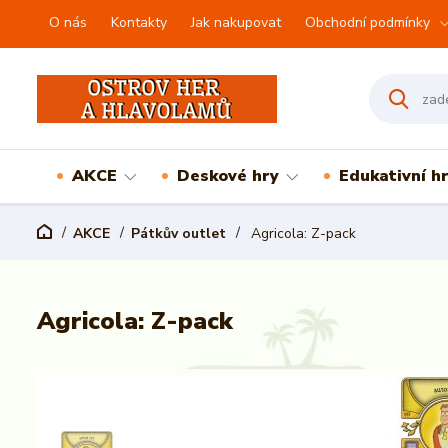
O nás
Kontakty
Jak nakupovat
Obchodní podmínky
AKCE
Deskové hry
Edukativní h
AKCE
Pátkův outlet
Agricola: Z-pack
Agricola: Z-pack