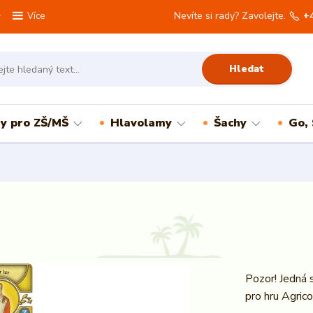
Nevíte si rady? Zavolejte.
+
Více
Hledat
ry pro ZŠ/MŠ
Hlavolamy
Šachy
Go,
Pozor! Jedná s
pro hru Agrico