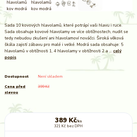
Sada 10 kovových hlavolamů, které potrápí vaši hlavu i ruce.
Sada obsahuje kovové hlavolamy ve více obtížnostech, nudit se
tedy nebudou zkušení ani hlavolamoví nováčci. Široká věková
škála zajistí zábavu pro malé i velké. Modrá sada obsahuje: 5
hlavolamů v obtížnosti 1, 4 hlavolamy v obtížnosti 2 a ...
celý
popis
Dostupnost
Není skladem
Cena před
399 Kč
slevou
389 Kč
/
ks
321 Kč
bez DPH