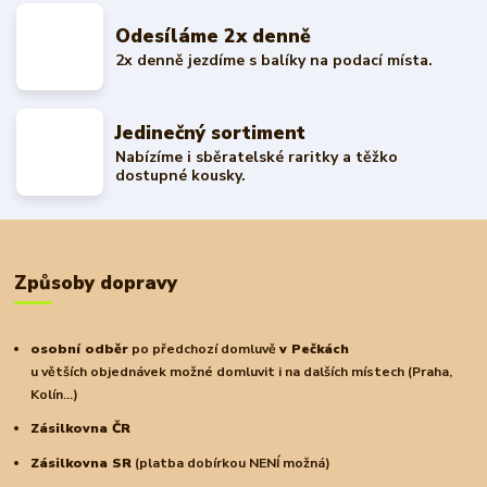
Odesíláme 2x denně
2x denně jezdíme s balíky na podací místa.
Jedinečný sortiment
Nabízíme i sběratelské raritky a těžko
dostupné kousky.
Způsoby dopravy
osobní odběr
po předchozí domluvě
v Pečkách
u větších objednávek možné domluvit i na dalších místech (Praha,
Kolín...)
Zásilkovna ČR
Zásilkovna SR
(platba dobírkou NENÍ možná)