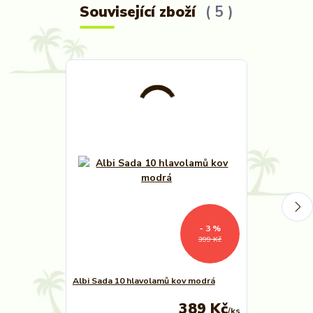
Související zboží
5
- 3 %
399 Kč
Albi Sada 10 hlavolamů kov modrá
Albi Sada 10 
389 Kč
/
ks