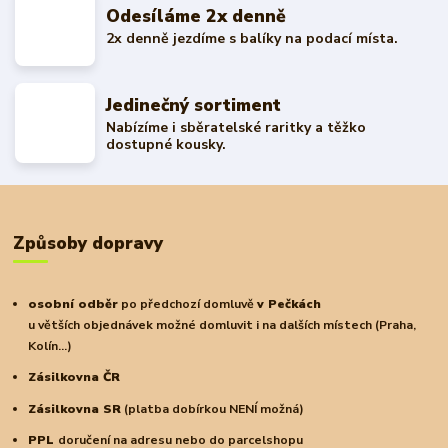
Odesíláme 2x denně
2x denně jezdíme s balíky na podací místa.
Jedinečný sortiment
Nabízíme i sběratelské raritky a těžko
dostupné kousky.
Způsoby dopravy
osobní odběr
po předchozí domluvě
v Pečkách
u větších objednávek možné domluvit i na dalších místech (Praha,
Kolín...)
Zásilkovna ČR
Zásilkovna SR
(platba dobírkou NENÍ možná)
PPL
doručení na adresu nebo do parcelshopu