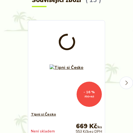
Související zboží
13
- 16 %
799 Kč
Tipni si Česko
Tipni si! Junior
669 Kč
/
ks
Není skladem
Není skladem
553 Kč
bez DPH