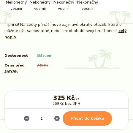
Tipni si! Na cesty přináší nové zajímavé okruhy otázek, které si
můžete užít samostatně, nebo jimi obohatit svoji hru Tipni si!
celý
popis
Dostupnost
Skladem
Cena před
349 Kč
slevou
325 Kč
/
ks
269 Kč
bez DPH
Přidat do košíku