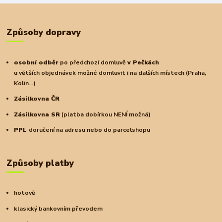
Způsoby dopravy
osobní odběr
po předchozí domluvě
v Pečkách
u větších objednávek možné domluvit i na dalších místech (Praha,
Kolín...)
Zásilkovna ČR
Zásilkovna SR
(platba dobírkou NENÍ možná)
PPL
doručení na adresu nebo do parcelshopu
Způsoby platby
hotově
klasický bankovním převodem