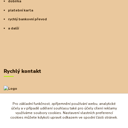
dobírka
platební karta
rychlý bankovní převod
a další
Rychlý kontakt
+420 727 972 830
09:00-18:00
Pro základní funkčnost, zpříjemnění používání webu, analytické
účely a v případě udělení souhlasu také pro účely cílení reklamy
obchod@ostrovherahlavolamu.cz
využíváme soubory cookies. Nastavení vlastních preferencí
cookies můžete kdykoli upravit odkazem ve spodní části stránek.