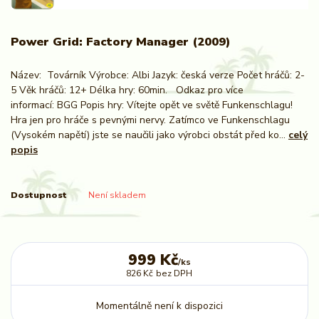
Power Grid: Factory Manager (2009)
Název: Továrník Výrobce: Albi Jazyk: česká verze Počet hráčů: 2-
5 Věk hráčů: 12+ Délka hry: 60min. Odkaz pro více
informací: BGG Popis hry: Vítejte opět ve světě Funkenschlagu!
Hra jen pro hráče s pevnými nervy. Zatímco ve Funkenschlagu
(Vysokém napětí) jste se naučili jako výrobci obstát před ko...
celý
popis
Dostupnost
Není skladem
999 Kč
/
ks
826 Kč
bez DPH
Momentálně není k dispozici