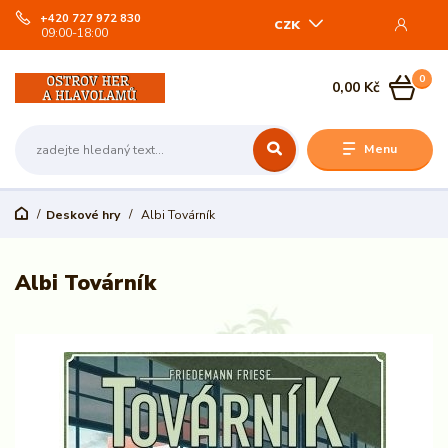
+420 727 972 830
CZK
09:00-18:00
0
0,00 Kč
Menu
Deskové hry
Albi Továrník
Albi Továrník