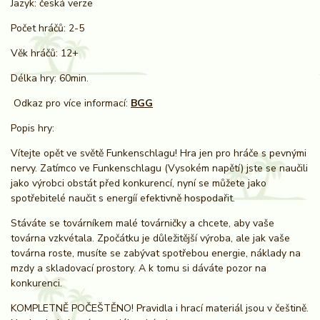
Jazyk: česká verze
Počet hráčů: 2-5
Věk hráčů: 12+
Délka hry: 60min.
Odkaz pro více informací:
BGG
Popis hry:
Vítejte opět ve světě Funkenschlagu! Hra jen pro hráče s pevnými
nervy. Zatímco ve Funkenschlagu (Vysokém napětí) jste se naučili
jako výrobci obstát před konkurencí, nyní se můžete jako
spotřebitelé naučit s energíí efektivně hospodařit.
Stáváte se továrníkem malé továrničky a chcete, aby vaše
továrna vzkvétala. Zpočátku je důležitější výroba, ale jak vaše
továrna roste, musíte se zabývat spotřebou energie, náklady na
mzdy a skladovací prostory. A k tomu si dáváte pozor na
konkurenci.
KOMPLETNĚ POČEŠTĚNO! Pravidla i hrací materiál jsou v češtině.