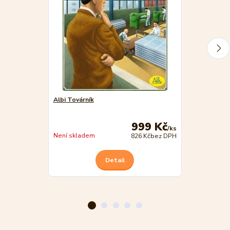
Albi Továrník
Albi Pravěk
999 Kč
/
ks
Není skladem
Není skladem
826 Kč
bez DPH
Detail