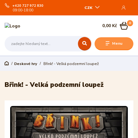
+420 727 972 830
CZK
09:00-18:00
0
0,00 Kč
Menu
Deskové hry
Břink! - Velká podzemní loupež
Břink! - Velká podzemní loupež