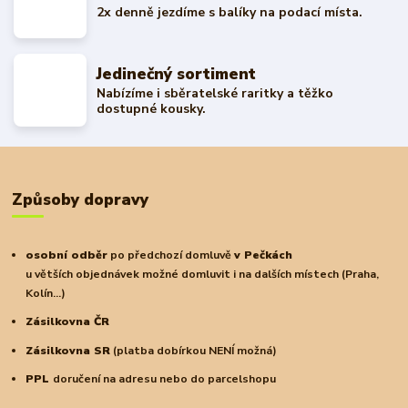
2x denně jezdíme s balíky na podací místa.
Jedinečný sortiment
Nabízíme i sběratelské raritky a těžko
dostupné kousky.
Způsoby dopravy
osobní odběr
po předchozí domluvě
v Pečkách
u větších objednávek možné domluvit i na dalších místech (Praha,
Kolín...)
Zásilkovna ČR
Zásilkovna SR
(platba dobírkou NENÍ možná)
PPL
doručení na adresu nebo do parcelshopu