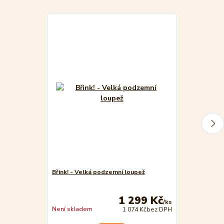
Břink! - Velká podzemní loupež
Břink! Ve vesm
loupež
1 299 Kč
/
ks
Skladem
Není skladem
1 074 Kč
bez DPH