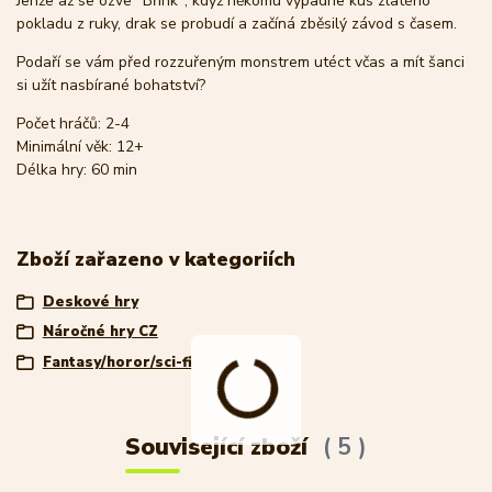
Jenže až se ozve "Břink", když někomu vypadne kus zlatého
pokladu z ruky, drak se probudí a začíná zběsilý závod s časem.
Podaří se vám před rozzuřeným monstrem utéct včas a mít šanci
si užít nasbírané bohatství?
Počet hráčů: 2-4
Minimální věk: 12+
Délka hry: 60 min
Zboží zařazeno v kategoriích
Deskové hry
Náročné hry CZ
Fantasy/horor/sci-fi
Související zboží
5