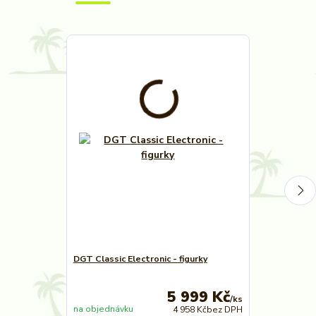
DGT Classic Electronic - figurky
DGT Classic E
figurky
5 999 Kč
/
ks
na objednávku
na objednávk
4 958 Kč
bez DPH