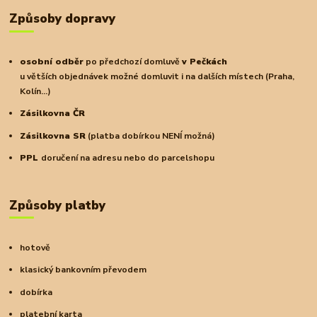
Způsoby dopravy
osobní odběr
po předchozí domluvě
v Pečkách
u větších objednávek možné domluvit i na dalších místech (Praha,
Kolín...)
Zásilkovna ČR
Zásilkovna SR
(platba dobírkou NENÍ možná)
PPL
doručení na adresu nebo do parcelshopu
Způsoby platby
hotově
klasický bankovním převodem
dobírka
platební karta