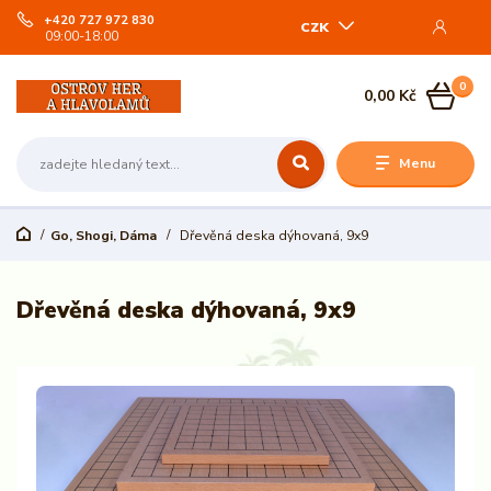
+420 727 972 830
CZK
09:00-18:00
0
0,00 Kč
Menu
Go, Shogi, Dáma
Dřevěná deska dýhovaná, 9x9
Dřevěná deska dýhovaná, 9x9