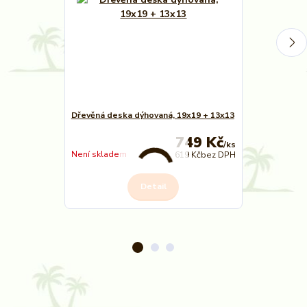
Dřevěná deska dýhovaná, 19x19 + 13x13
Dřevěná deska
749 Kč
/
ks
Skladem
Není skladem
619 Kč
bez DPH
Detail