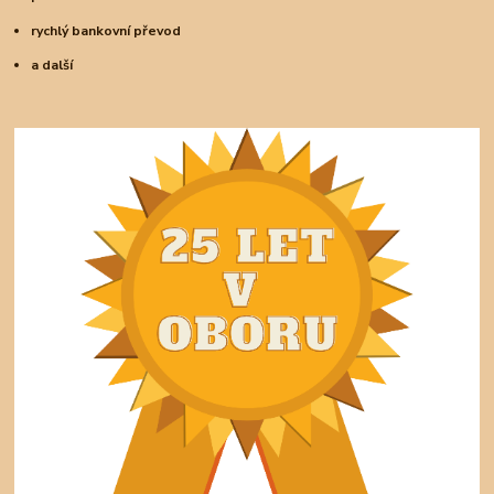
rychlý bankovní převod
a další