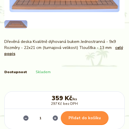
Dřevěná deska Kvalitně dýhovaná bukem Jednostranná - 9x9
Rozměry - 22x21 cm (turnajová velikost) Tloušťka - 13 mm
celý
popis
Dostupnost
Skladem
359 Kč
/
ks
297 Kč
bez DPH
Přidat do košíku