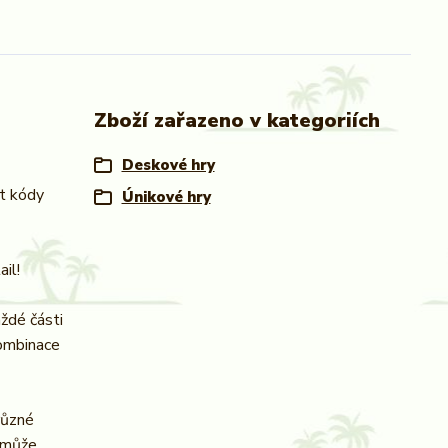
Zboží zařazeno v kategoriích
Deskové hry
ut kódy
Únikové hry
il!
ždé části
kombinace
různé
e může