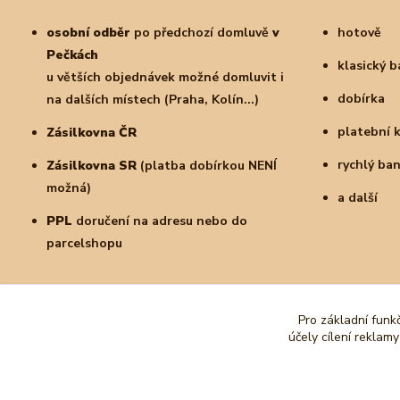
osobní odběr
po předchozí domluvě
v
hotově
Pečkách
klasický 
u větších objednávek možné domluvit i
dobírka
na dalších místech (Praha, Kolín...)
platební 
Zásilkovna ČR
rychlý ba
Zásilkovna SR
(platba dobírkou NENÍ
možná)
a další
PPL
doručení na adresu nebo do
parcelshopu
Pro základní funk
účely cílení reklam