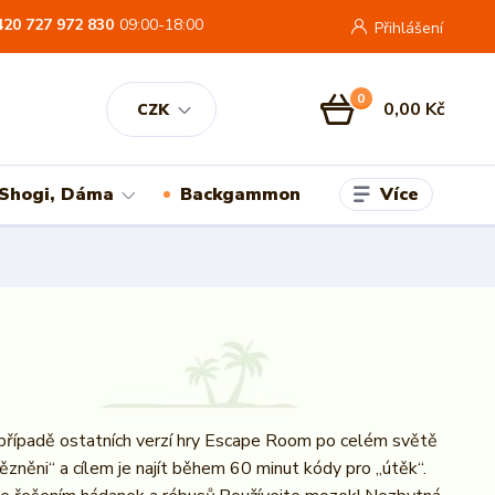
420 727 972 830
09:00-18:00
Přihlášení
0
0,00 Kč
CZK
Více
 Shogi, Dáma
Backgammon
 případě ostatních verzí hry Escape Room po celém světě
vězněni“ a cílem je najít během 60 minut kódy pro „útěk“.