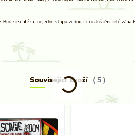
 Budete nalézat nejednu stopu vedoucí k rozluštění celé záhady
Související zboží
5