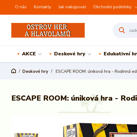
O nás
Kontakty
Jak nakupovat
Obchodní podmínky
AKCE
Deskové hry
Edukativní h
Deskové hry
ESCAPE ROOM: úniková hra - Rodinná edi
ESCAPE ROOM: úniková hra - Rodin