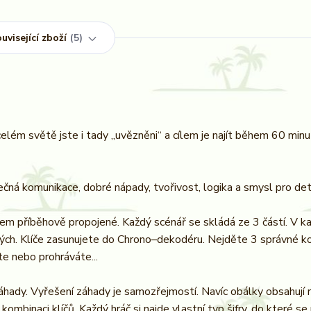
uvisející zboží
5
elém světě jste i tady „uvězněni“ a cílem je najít během 60 min
ná komunikace, dobré nápady, tvořivost, logika a smysl pro deta
jem příběhově propojené. Každý scénář se skládá ze 3 částí. V ka
žných. Klíče zasunujete do Chrono–dekodéru. Nejděte 3 správné 
e nebo prohráváte...
hady. Vyřešení záhady je samozřejmostí. Navíc obálky obsahují 
 kombinaci klíčů. Každý hráč si najde vlastní typ šifry, do které s