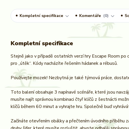
Kompletní specifikace
Komentáře
0
So
Kompletní specifikace
Stejně jako v případě ostatních verzí hry Escape Room po c
pro „útěk“. Kódy nacházíte řešením hádanek a rébusů.
Používejte mozek! Nezbytná je také týmová práce, dostateč
Toto balení obsahuje 3 napínavé scénáře, které jsou navzá
musíte najít správnou kombinaci čtyř klíčů z šestnácti mo
klíčů během 60 minut a vyhrajte hru. Společně buď vyhrávát
Začínáte otevřením obálky a přečtením úvodního příběhu zá
druhy šifer, které musíte rozluštit, abyste odhalili správnou