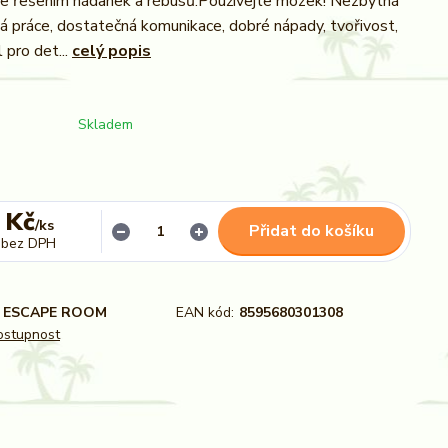
te řešením hádanek a rébusů.Používejte mozek! Nezbytná
á práce, dostatečná komunikace, dobré nápady, tvořivost,
 pro det...
celý popis
Skladem
 Kč
/
ks
Přidat do košíku
bez DPH
ESCAPE ROOM
EAN kód:
8595680301308
dostupnost