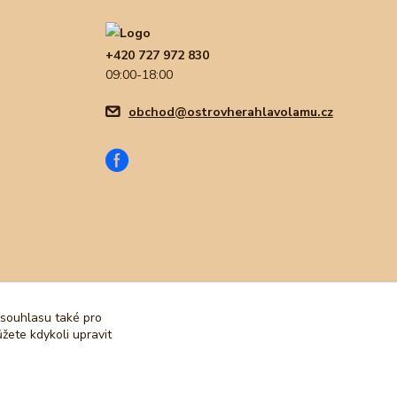
+420 727 972 830
09:00-18:00
obchod@ostrovherahlavolamu.cz
 souhlasu také pro
žete kdykoli upravit
Vytvořeno na
Eshop-rychle.cz