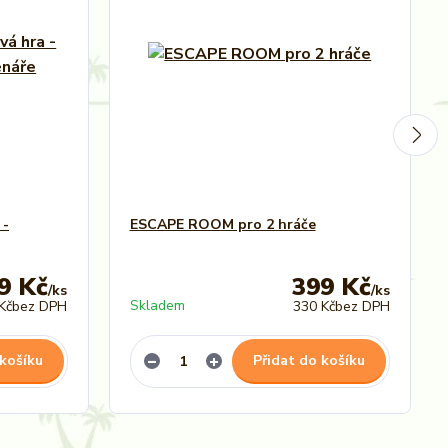
 -
ESCAPE ROOM pro 2 hráče
9 Kč
399 Kč
/
ks
/
ks
Skladem
Kč
bez DPH
330 Kč
bez DPH
 košíku
Přidat do košíku