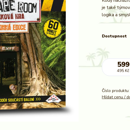
Kódy nachází
je také týmov
logika a smysl
Dostupnost
599
495 Kč
Číslo produktu:
Hlídat cenu / 