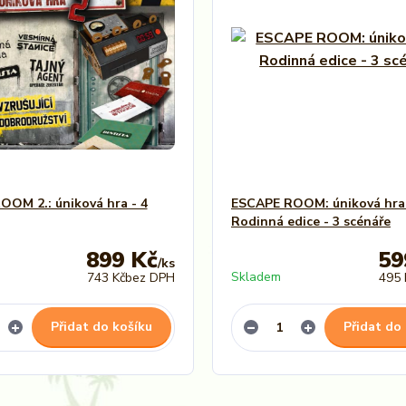
OM 2.: úniková hra - 4
ESCAPE ROOM: úniková hra
Rodinná edice - 3 scénáře
899 Kč
59
/
ks
Skladem
743 Kč
bez DPH
495 
Přidat do košíku
Přidat do