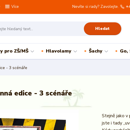
Nevíte si rady? Zavolejte.
+
Více
Hledat
ry pro ZŠ/MŠ
Hlavolamy
Šachy
Go,
ce - 3 scénáře
ná edice - 3 scénáře
Stejně jako v
jste i tady „u