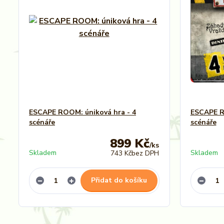
ESCAPE ROOM: úniková hra - 4
ESCAPE RO
scénáře
scénáře
899 Kč
/
ks
Skladem
Skladem
743 Kč
bez DPH
Přidat do košíku