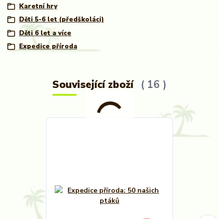
Karetní hry
Děti 5-6 let (předškoláci)
Děti 6 let a více
Expedice příroda
Související zboží
16