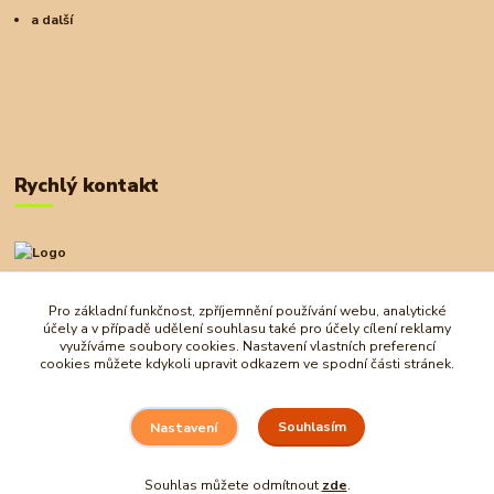
a další
Rychlý kontakt
+420 727 972 830
09:00-18:00
Pro základní funkčnost, zpříjemnění používání webu, analytické
účely a v případě udělení souhlasu také pro účely cílení reklamy
obchod@ostrovherahlavolamu.cz
využíváme soubory cookies. Nastavení vlastních preferencí
cookies můžete kdykoli upravit odkazem ve spodní části stránek.
Souhlasím
Nastavení
Souhlas můžete odmítnout
zde
.
Vytvořeno na
Eshop-rychle.cz