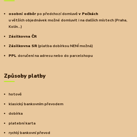
osobní odběr
po předchozí domluvě
v Pečkách
u větších objednávek možné domluvit i na dalších místech (Praha,
Kolín...)
Zásilkovna ČR
Zásilkovna SR
(platba dobírkou NENÍ možná)
PPL
doručení na adresu nebo do parcelshopu
Způsoby platby
hotově
klasický bankovním převodem
dobírka
platební karta
rychlý bankovní převod