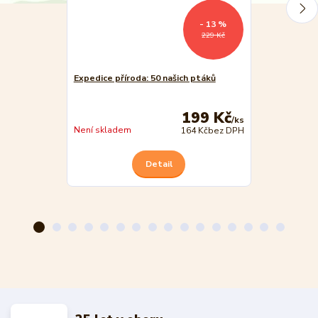
- 13 %
229 Kč
Expedice příroda: 50 našich ptáků
Expedice přír
199 Kč
/
ks
Skladem
Není skladem
164 Kč
bez DPH
Detail