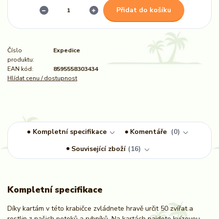
Přidat do košíku
Číslo
Expedice
produktu:
EAN kód:
8595558303434
Hlídat cenu / dostupnost
Kompletní specifikace
Komentáře
0
Související zboží
16
Kompletní specifikace
Díky kartám v této krabičce zvládnete hravě určit 50 zvířat a
rostlin z našich potoků a rybníků. Na kartách najdete kvízovou