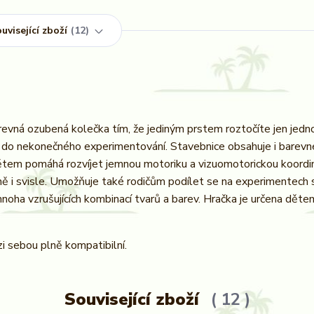
uvisející zboží
12
evná ozubená kolečka tím, že jediným prstem roztočíte jen jedno 
je do nekonečného experimentování. Stavebnice obsahuje i barevn
ětem pomáhá rozvíjet jemnou motoriku a vizuomotorickou koordin
ě i svisle. Umožňuje také rodičům podílet se na experimentech 
noha vzrušujících kombinací tvarů a barev. Hračka je určena děte
i sebou plně kompatibilní.
Související zboží
12