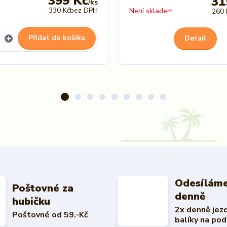
399 Kč
31
/
ks
330 Kč
bez DPH
Není skladem
260 
Přidat do košíku
Detail
Odesíláme
Poštovné za
denně
hubičku
2x denně jez
Poštovné od 59.-Kč
balíky na pod