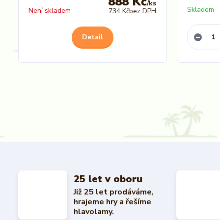
888 Kč
/
ks
Skladem
Není skladem
734 Kč
bez DPH
Detail
25 let v oboru
Již 25 let prodáváme,
hrajeme hry a řešíme
hlavolamy.