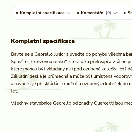
Kompletní specifikace
Komentáře
0
So
Kompletní specifikace
Bavte se s Georello Junior a uveďte do pohybu všechna bar
Spusťte „řetězovou reakci“, která děti překvapí a vtáhne 
které mohou být vkládány na i pod ozubená kolečka, což d
Základní deska je průhledná a může být umístěna vodorovn
a navádět je při skládání kroužků a ozubených koleček do m
let.
Všechny stavebnice Georello od značky Quercetti jsou mez