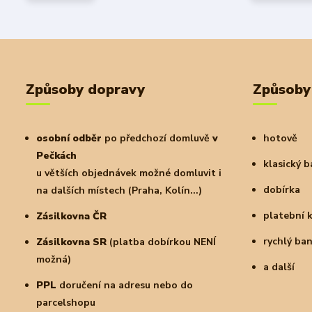
Způsoby dopravy
Způsoby
osobní odběr
po předchozí domluvě
v
hotově
Pečkách
klasický 
u větších objednávek možné domluvit i
dobírka
na dalších místech (Praha, Kolín...)
platební 
Zásilkovna ČR
rychlý ba
Zásilkovna SR
(platba dobírkou NENÍ
možná)
a další
PPL
doručení na adresu nebo do
parcelshopu