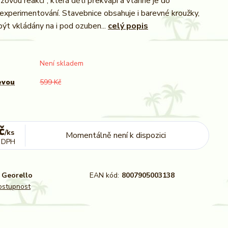
zovou reakci“, která děti překvapí a vtáhne je do
xperimentování. Stavebnice obsahuje i barevné kroužky,
ýt vkládány na i pod ozuben...
celý popis
Není skladem
evou
599 Kč
č
/
ks
Momentálně není k dispozici
 DPH
Georello
EAN kód:
8007905003138
dostupnost