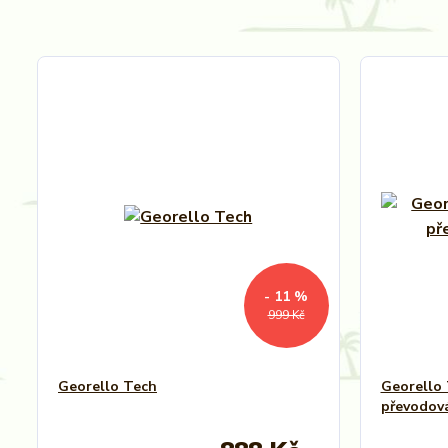
- 11 %
999 Kč
Georello Tech
Georello 
převodová