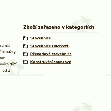
Zboží zařazeno v kategoriích
Stavebnice
z nich.
Stavebnice Quercetti
é kroužky,
Převodové stavebnice
aci.
Konstrukční soupravy
svých dětí
m od 2