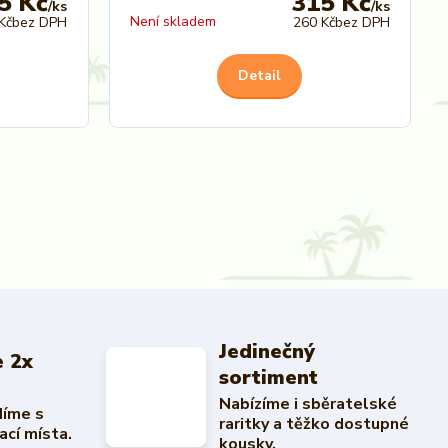
5 Kč
315 Kč
/
ks
/
ks
Není skladem
Kč
bez DPH
260 Kč
bez DPH
Detail
Jedinečný
 2x
sortiment
Nabízíme i sběratelské
díme s
raritky a těžko dostupné
ací místa.
kousky.