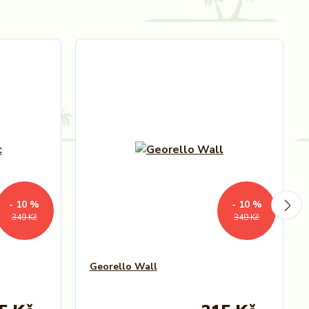
- 10 %
- 10 %
349 Kč
349 Kč
Georello Wall