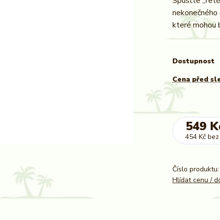
Spusťte „řetě
nekonečného e
které mohou b
Dostupnost
Cena před sl
549 K
454 Kč
bez
Číslo produktu:
Hlídat cenu / 