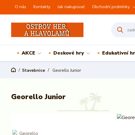
O nás
Kontakty
Jak nakupovat
Obchodní podmínky
AKCE
Deskové hry
Edukativní h
Stavebnice
Georello Junior
Georello Junior