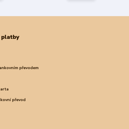
 platby
bankovním převodem
karta
nkovní převod