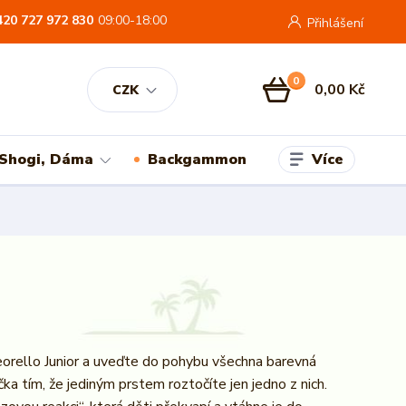
420 727 972 830
09:00-18:00
Přihlášení
0
0,00 Kč
CZK
Více
 Shogi, Dáma
Backgammon
orello Junior a uveďte do pohybu všechna barevná
ka tím, že jediným prstem roztočíte jen jedno z nich.