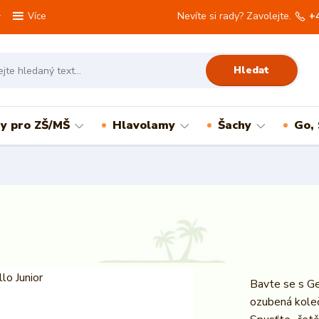
Nevíte si rady? Zavolejte.
+
Více
Hledat
ry pro ZŠ/MŠ
Hlavolamy
Šachy
Go,
Bavte se s Ge
ozubená koleč