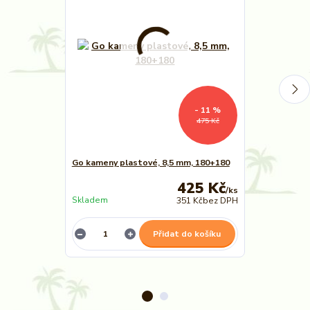
- 11 %
475 Kč
Go kameny plastové, 8,5 mm, 180+180
GO - koženko
425 Kč
/
ks
Skladem
Skladem
351 Kč
bez DPH
Přidat do košíku