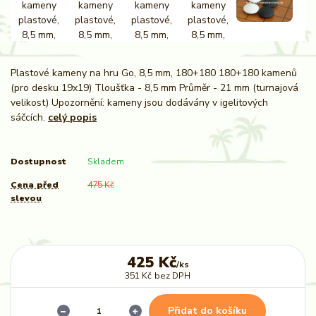
Plastové kameny na hru Go, 8,5 mm, 180+180 180+180 kamenů
(pro desku 19x19) Tloušťka - 8,5 mm Průměr - 21 mm (turnajová
velikost) Upozornění: kameny jsou dodávány v igelitových
sáčcích.
celý popis
Dostupnost
Skladem
Cena před
475 Kč
slevou
425 Kč
/
ks
351 Kč
bez DPH
Přidat do košíku