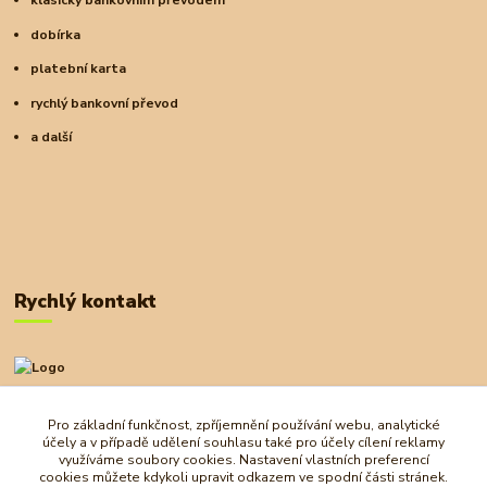
klasický bankovním převodem
dobírka
platební karta
rychlý bankovní převod
a další
Rychlý kontakt
+420 727 972 830
09:00-18:00
Pro základní funkčnost, zpříjemnění používání webu, analytické
účely a v případě udělení souhlasu také pro účely cílení reklamy
obchod@ostrovherahlavolamu.cz
využíváme soubory cookies. Nastavení vlastních preferencí
cookies můžete kdykoli upravit odkazem ve spodní části stránek.