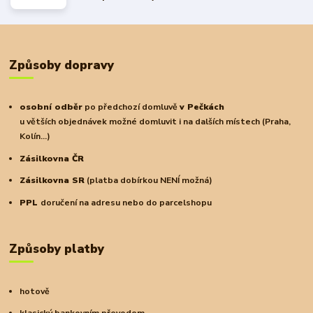
Způsoby dopravy
osobní odběr
po předchozí domluvě
v Pečkách
u větších objednávek možné domluvit i na dalších místech (Praha,
Kolín...)
Zásilkovna ČR
Zásilkovna SR
(platba dobírkou NENÍ možná)
PPL
doručení na adresu nebo do parcelshopu
Způsoby platby
hotově