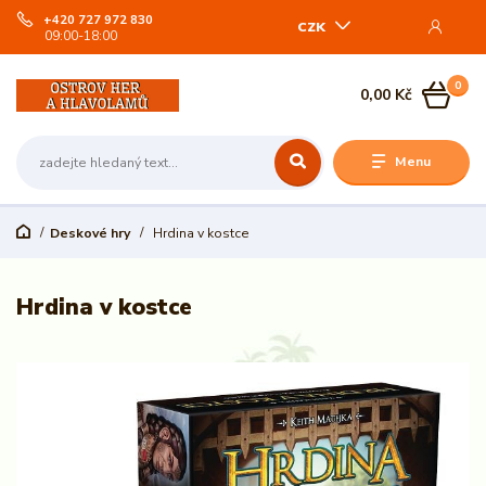
+420 727 972 830
CZK
09:00-18:00
0
0,00 Kč
Menu
Deskové hry
Hrdina v kostce
Hrdina v kostce