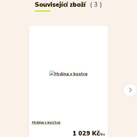
Související zboží
3
Hrdina v kostce
Hrdina v kost
1 029 Kč
/
ks