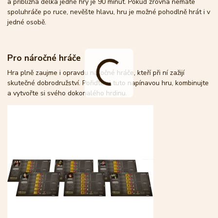
a přibližná délka jedné hry je 90 minut. Pokud zrovna nemáte
spoluhráče po ruce, nevěšte hlavu, hru je možné pohodlně hrát i v
jedné osobě.
Pro náročné hráče
Hra plně zaujme i opravdu náročné hráče, kteří při ní zažijí
skutečné dobrodružství. Pořiďte si tuto napínavou hru, kombinujte
a vytvořte si svého dokonalého hrdinu.