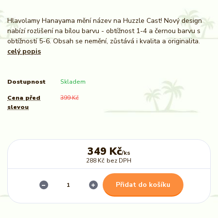
Hlavolamy Hanayama mění název na Huzzle Cast! Nový design
nabízí rozlišení na bílou barvu - obtížnost 1-4 a černou barvu s
obtížností 5-6. Obsah se nemění, zůstává i kvalita a originalita.
celý popis
Dostupnost
Skladem
Cena před
399 Kč
slevou
349 Kč
/
ks
288 Kč
bez DPH
Přidat do košíku