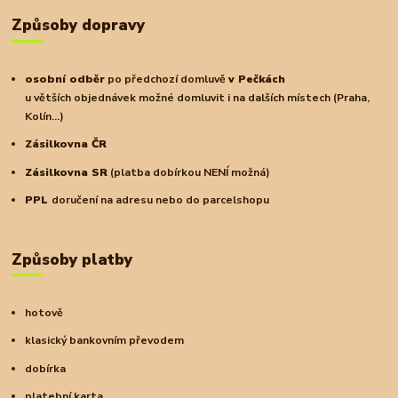
Způsoby dopravy
osobní odběr
po předchozí domluvě
v Pečkách
u větších objednávek možné domluvit i na dalších místech (Praha,
Kolín...)
Zásilkovna ČR
Zásilkovna SR
(platba dobírkou NENÍ možná)
PPL
doručení na adresu nebo do parcelshopu
Způsoby platby
hotově
klasický bankovním převodem
dobírka
platební karta