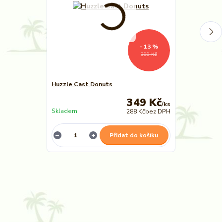
- 13 %
399 Kč
Huzzle Cast Donuts
Huzzle Cast T
349 Kč
/
ks
Skladem
288 Kč
bez DPH
Není skladem
Přidat do košíku