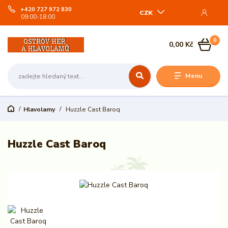
+420 727 972 830
CZK
09:00-18:00
0
0,00 Kč
Menu
Hlavolamy
Huzzle Cast Baroq
Huzzle Cast Baroq