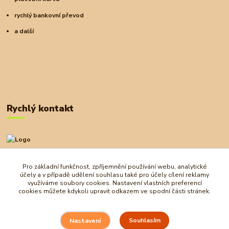
rychlý bankovní převod
a další
Rychlý kontakt
+420 727 972 830
09:00-18:00
Pro základní funkčnost, zpříjemnění používání webu, analytické
účely a v případě udělení souhlasu také pro účely cílení reklamy
obchod@ostrovherahlavolamu.cz
využíváme soubory cookies. Nastavení vlastních preferencí
cookies můžete kdykoli upravit odkazem ve spodní části stránek.
Souhlasím
Nastavení