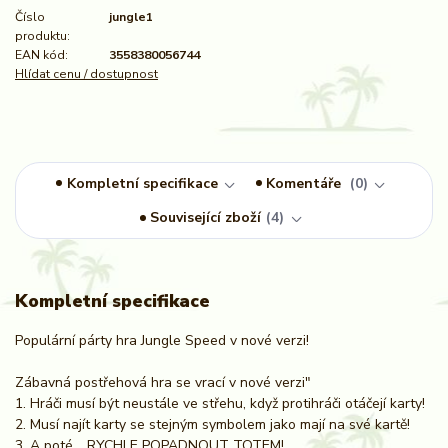
Číslo
jungle1
produktu:
EAN kód:
3558380056744
Hlídat cenu / dostupnost
Kompletní specifikace
Komentáře
0
Související zboží
4
Kompletní specifikace
Populární párty hra Jungle Speed v nové verzi!
Zábavná postřehová hra se vrací v nové verzi"
1. Hráči musí být neustále ve střehu, když protihráči otáčejí karty!
2. Musí najít karty se stejným symbolem jako mají na své kartě!
3. A poté .. RYCHLE POPADNOUT TOTEM!