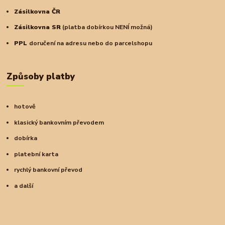
Zásilkovna ČR
Zásilkovna SR
(platba dobírkou NENÍ možná)
PPL
doručení na adresu nebo do parcelshopu
Způsoby platby
hotově
klasický bankovním převodem
dobírka
platební karta
rychlý bankovní převod
a další