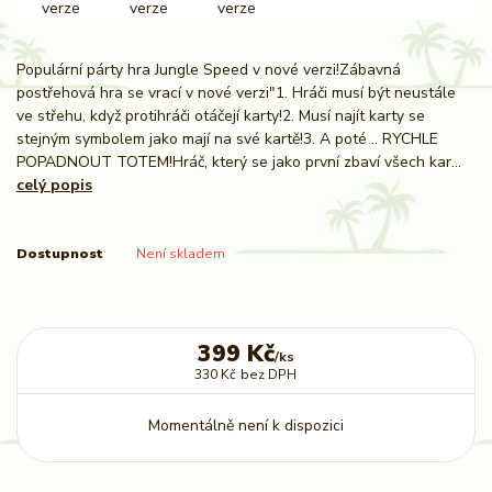
Populární párty hra Jungle Speed v nové verzi!Zábavná
postřehová hra se vrací v nové verzi"1. Hráči musí být neustále
ve střehu, když protihráči otáčejí karty!2. Musí najít karty se
stejným symbolem jako mají na své kartě!3. A poté .. RYCHLE
POPADNOUT TOTEM!Hráč, který se jako první zbaví všech kar...
celý popis
Dostupnost
Není skladem
399 Kč
/
ks
330 Kč
bez DPH
Momentálně není k dispozici