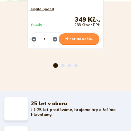
Jungle Speed
Jungle Speed
349 Kč
/
ks
Skladem
288 Kč
bez DPH
Není skladem
Přidat do košíku
25 let v oboru
Již 25 let prodáváme, hrajeme hry a řešíme
hlavolamy.