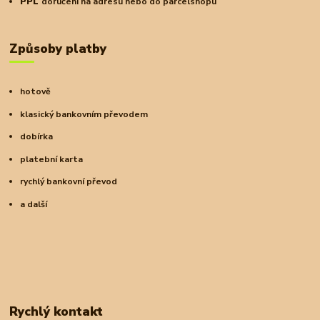
PPL
doručení na adresu nebo do parcelshopu
Způsoby platby
hotově
klasický bankovním převodem
dobírka
platební karta
rychlý bankovní převod
a další
Rychlý kontakt