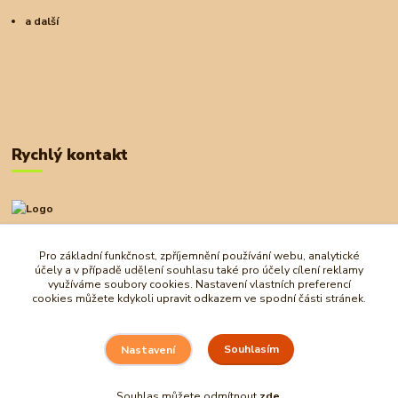
a další
Rychlý kontakt
+420 727 972 830
09:00-18:00
Pro základní funkčnost, zpříjemnění používání webu, analytické
účely a v případě udělení souhlasu také pro účely cílení reklamy
obchod@ostrovherahlavolamu.cz
využíváme soubory cookies. Nastavení vlastních preferencí
cookies můžete kdykoli upravit odkazem ve spodní části stránek.
Souhlasím
Nastavení
Souhlas můžete odmítnout
zde
.