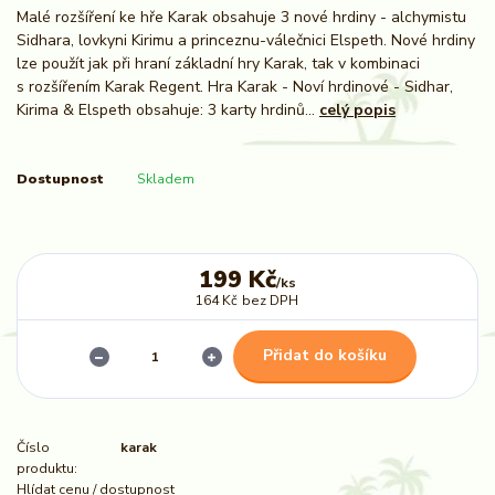
Malé rozšíření ke hře Karak obsahuje 3 nové hrdiny - alchymistu
Sidhara, lovkyni Kirimu a princeznu-válečnici Elspeth. Nové hrdiny
lze použít jak při hraní základní hry Karak, tak v kombinaci
s rozšířením Karak Regent. Hra Karak - Noví hrdinové - Sidhar,
Kirima & Elspeth obsahuje: 3 karty hrdinů...
celý popis
Dostupnost
Skladem
199 Kč
/
ks
164 Kč
bez DPH
Přidat do košíku
Číslo
karak
produktu:
Hlídat cenu / dostupnost