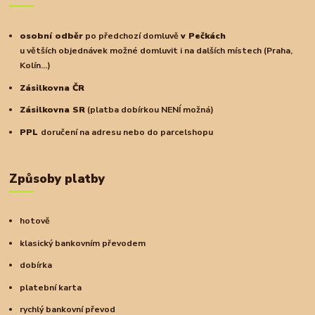
osobní odběr
po předchozí domluvě
v Pečkách
u větších objednávek možné domluvit i na dalších místech (Praha,
Kolín...)
Zásilkovna ČR
Zásilkovna SR
(platba dobírkou NENÍ možná)
PPL
doručení na adresu nebo do parcelshopu
Způsoby platby
hotově
klasický bankovním převodem
dobírka
platební karta
rychlý bankovní převod