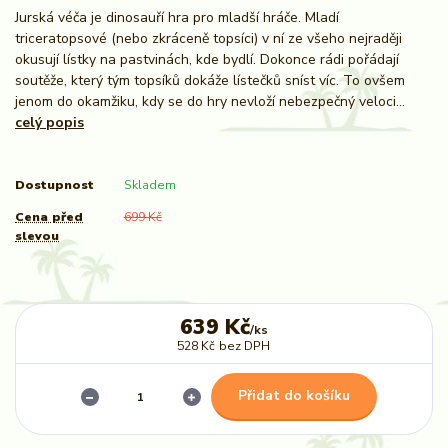
Jurská véča je dinosauří hra pro mladší hráče. Mladí
triceratopsové (nebo zkráceně topsíci) v ní ze všeho nejraději
okusují lístky na pastvinách, kde bydlí. Dokonce rádi pořádají
soutěže, který tým topsíků dokáže lístečků sníst víc. To ovšem
jenom do okamžiku, kdy se do hry nevloží nebezpečný veloci...
celý popis
Dostupnost
Skladem
Cena před
699 Kč
slevou
639 Kč
/
ks
528 Kč
bez DPH
Přidat do košíku