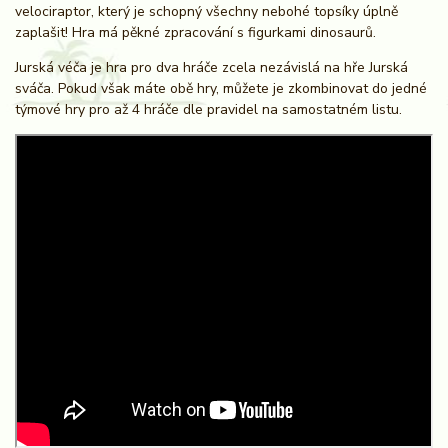
velociraptor, který je schopný všechny nebohé topsíky úplně
zaplašit! Hra má pěkné zpracování s figurkami dinosaurů.
Jurská véča je hra pro dva hráče zcela nezávislá na hře Jurská
sváča. Pokud však máte obě hry, můžete je zkombinovat do jedné
týmové hry pro až 4 hráče dle pravidel na samostatném listu.