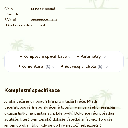
Číslo
Mindok Jurská
produktu:
EAN kód:
8595558304141
Hlídat cenu / dostupnost
Kompletní specifikace
Parametry
Komentáře
0
Související zboží
5
Kompletní specifikace
Jurská véča je dinosauří hra pro mladší hráče. Mladí
triceratopsové (nebo zkráceně topsíci) v ní ze všeho nejraději
okusují lístky na pastvinách, kde bydlí. Dokonce rádi pořádají
soutěže, který tým topsíků dokáže lístečků sníst víc. To ovšem
jenom do okamžiku, kdy se do hry nevloží nebezpečný