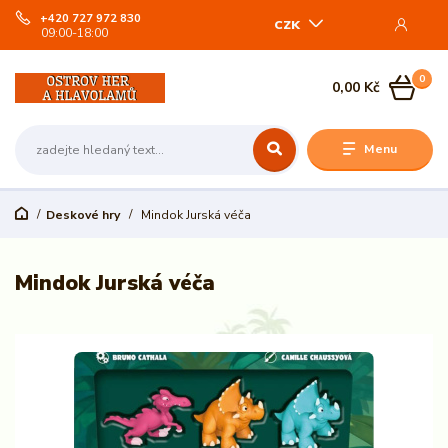
+420 727 972 830
CZK
09:00-18:00
0
0,00 Kč
Menu
Deskové hry
Mindok Jurská véča
Mindok Jurská véča