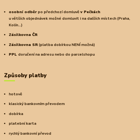
osobní odběr
po předchozí domluvě
v Pečkách
u větších objednávek možné domluvit i na dalších místech (Praha,
Kolín...)
Zásilkovna ČR
Zásilkovna SR
(platba dobírkou NENÍ možná)
PPL
doručení na adresu nebo do parcelshopu
Způsoby platby
hotově
klasický bankovním převodem
dobírka
platební karta
rychlý bankovní převod