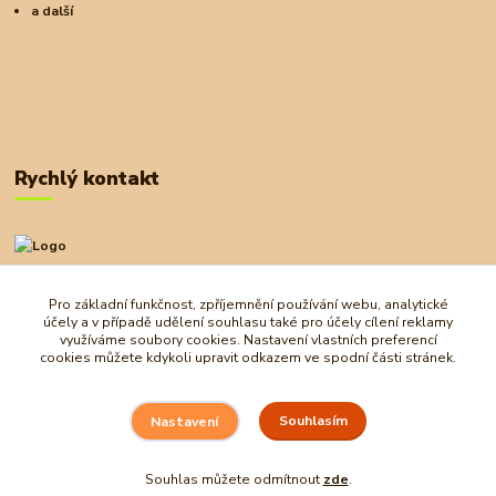
a další
Rychlý kontakt
+420 727 972 830
09:00-18:00
Pro základní funkčnost, zpříjemnění používání webu, analytické
účely a v případě udělení souhlasu také pro účely cílení reklamy
obchod@ostrovherahlavolamu.cz
využíváme soubory cookies. Nastavení vlastních preferencí
cookies můžete kdykoli upravit odkazem ve spodní části stránek.
Souhlasím
Nastavení
Souhlas můžete odmítnout
zde
.
Vytvořeno na
Eshop-rychle.cz