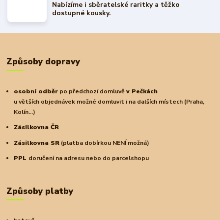
Nabízíme i sběratelské raritky a těžko
dostupné kousky.
Způsoby dopravy
osobní odběr
po předchozí domluvě
v Pečkách
u větších objednávek možné domluvit i na dalších místech (Praha,
Kolín...)
Zásilkovna ČR
Zásilkovna SR
(platba dobírkou NENÍ možná)
PPL
doručení na adresu nebo do parcelshopu
Způsoby platby