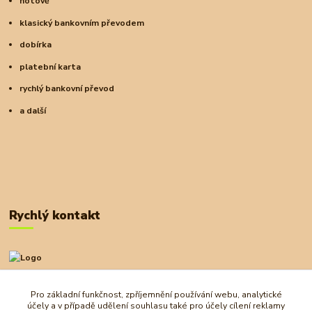
hotově
klasický bankovním převodem
dobírka
platební karta
rychlý bankovní převod
a další
Rychlý kontakt
+420 727 972 830
09:00-18:00
Pro základní funkčnost, zpříjemnění používání webu, analytické
účely a v případě udělení souhlasu také pro účely cílení reklamy
obchod@ostrovherahlavolamu.cz