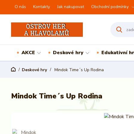
O nás
Kontakty
Jak nakupovat
Obchodní podmínky
AKCE
Deskové hry
Edukativní h
Deskové hry
Mindok Time´s Up Rodina
Mindok Time´s Up Rodina