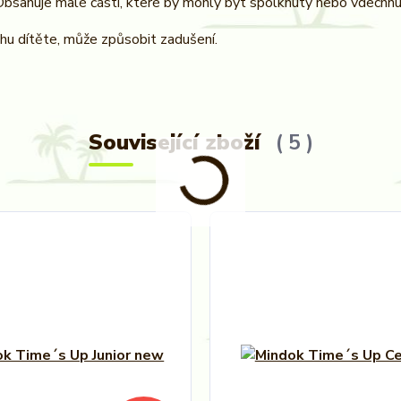
bsahuje malé části, které by mohly být spolknuty nebo vdechnu
ahu dítěte, může způsobit zadušení.
Související zboží
5