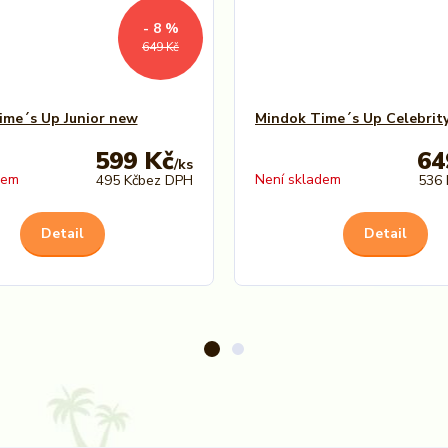
- 8 %
649 Kč
ime´s Up Junior new
Mindok Time´s Up Celebrit
599 Kč
64
/
ks
dem
Není skladem
495 Kč
bez DPH
536 
Detail
Detail