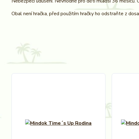
Nebezpečí udušení. Nevhodné pro děti mladší 36 měsíců. O
Obal není hračka, před použitím hračky ho odstraňte z dos