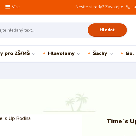
Nevíte si rady? Zavolejte.
+
Více
Hledat
ry pro ZŠ/MŠ
Hlavolamy
Šachy
Go,
Time´s U