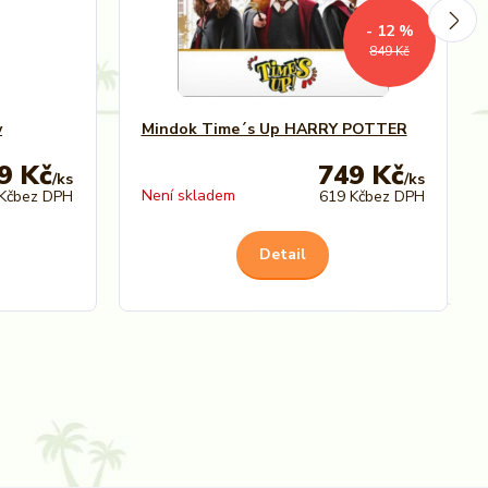
- 12 %
849 Kč
y
Mindok Time´s Up HARRY POTTER
9 Kč
749 Kč
/
ks
/
ks
Není skladem
Kč
bez DPH
619 Kč
bez DPH
Detail