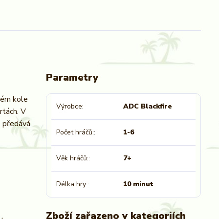
Parametry
ždém kole
Výrobce
ADC Blackfire
rtách. V
e předává
Počet hráčů:
1-6
Věk hráčů:
7+
Délka hry:
10 minut
Zboží zařazeno v kategoriích