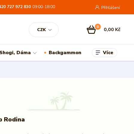
420 727 972 830
09:00-18:00
Přihlášení
0
0,00 Kč
CZK
Více
 Shogi, Dáma
Backgammon
p Rodina