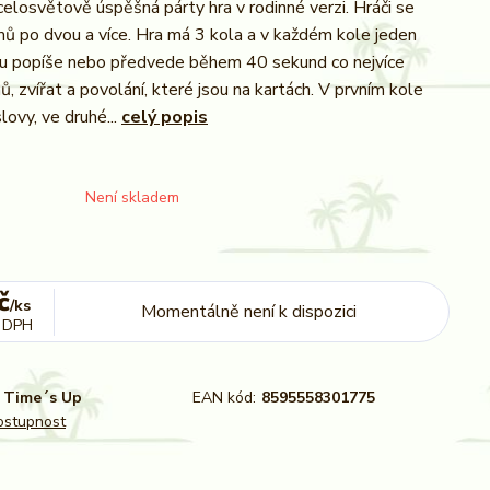
celosvětově úspěšná párty hra v rodinné verzi. Hráči se
mů po dvou a více. Hra má 3 kola a v každém kole jeden
u popíše nebo předvede během 40 sekund co nejvíce
 zvířat a povolání, které jsou na kartách. V prvním kole
slovy, ve druhé...
celý popis
Není skladem
č
/
ks
Momentálně není k dispozici
 DPH
Time´s Up
EAN kód:
8595558301775
dostupnost