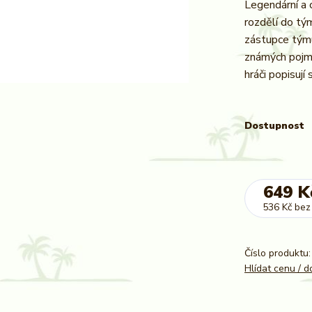
Legendární a 
rozdělí do tý
zástupce tým
známých pojmů,
hráči popisují 
Dostupnost
649 K
536 Kč
bez
Číslo produktu:
Hlídat cenu / 