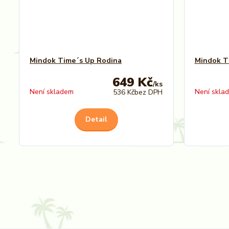
Mindok Time´s Up Rodina
Mindok T
649 Kč
/
ks
Není skladem
Není skla
536 Kč
bez DPH
Detail