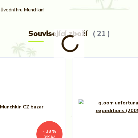
 původní hru Munchkin!
Související zboží
21
- 38 %
399 Kč