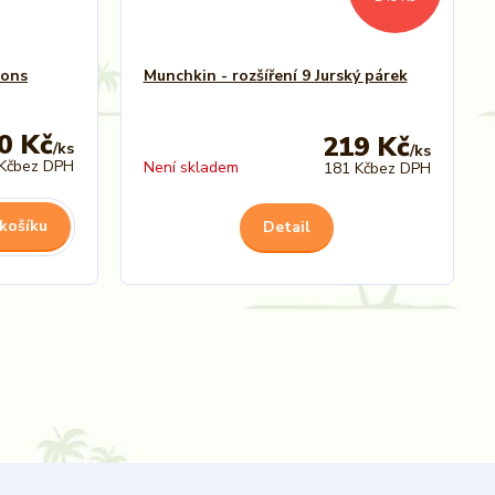
ions
Munchkin - rozšíření 9 Jurský párek
0 Kč
219 Kč
/
ks
/
ks
Kč
bez DPH
Není skladem
181 Kč
bez DPH
 košíku
Detail