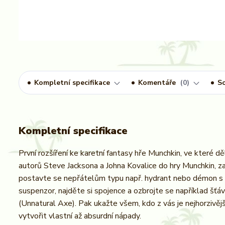
Kompletní specifikace
Komentáře
0
So
Kompletní specifikace
První rozšíření ke karetní fantasy hře Munchkin, ve které d
autorů Steve Jacksona a Johna Kovalice do hry Munchkin, založ
postavte se nepřátelům typu např. hydrant nebo démon s c
suspenzor, najděte si spojence a ozbrojte se například šťá
(Unnatural Axe). Pak ukažte všem, kdo z vás je nejhorzivěj
vytvořit vlastní až absurdní nápady.