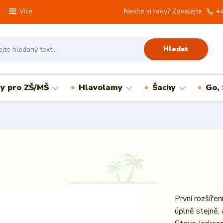
Nevíte si rady? Zavolejte.
+
Více
Hledat
ry pro ZŠ/MŠ
Hlavolamy
Šachy
Go,
První rozšířen
úplně stejně, 