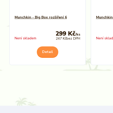
Munchkin - Big Box rozšíření 6
Munchkin
299 Kč
/
ks
Není skladem
Není skla
247 Kč
bez DPH
Detail