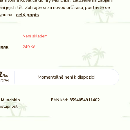
a a Johna Kovalice do hry Munchkin, založené na zabíjení
ání jejich těl. Zahrajte si za novou orčí rasu, postavte se
pu na...
celý popis
Není skladem
evou
249 Kč
č
/
ks
Momentálně není k dispozici
 DPH
Munchkin
EAN kód:
8594054911402
dostupnost