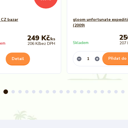
 CZ bazar
gloom unfortunate expedit
(2009)
25
249 Kč
/
ks
Skladem
207 
dem
206 Kč
bez DPH
Přidat do
Detail