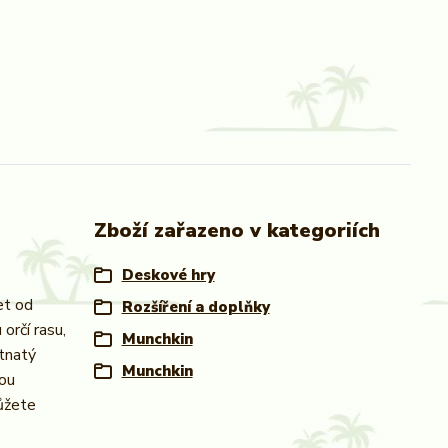
Zboží zařazeno v kategoriích
Deskové hry
et od
Rozšíření a doplňky
orčí rasu,
Munchkin
tnatý
Munchkin
rou
můžete