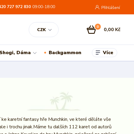
420 727 972 830
09:00-18:00
Přihlášení
0
0,00 Kč
CZK
Více
 Shogi, Dáma
Backgammon
í ke karetní fantasy hře Munchkin, ve které děláte vše
ale i trochu jinak.Máme tu dalších 112 karet od autorů