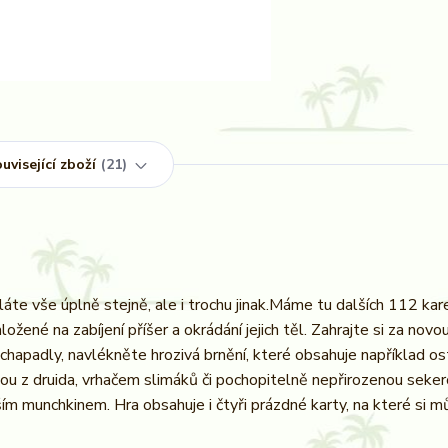
uvisející zboží
21
ěláte vše úplně stejně, ale i trochu jinak.Máme tu dalších 112 kar
ené na zabíjení příšer a okrádání jejich těl. Zahrajte si za novou 
hapadly, navlékněte hrozivá brnění, které obsahuje například os
vou z druida, vrhačem slimáků či pochopitelně nepřirozenou seke
ším munchkinem. Hra obsahuje i čtyři prázdné karty, na které si 