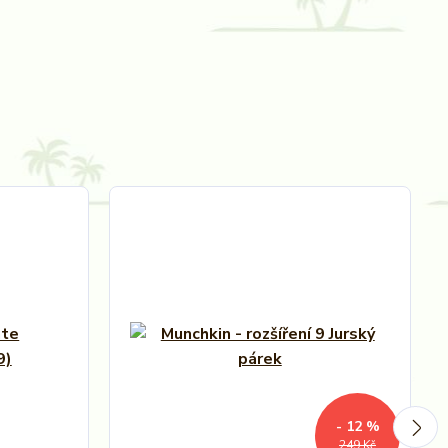
- 12 %
249 Kč