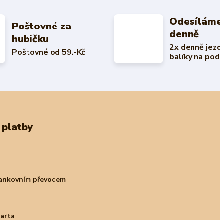
Odesíláme
Poštovné za
denně
hubičku
2x denně jez
Poštovné od 59.-Kč
balíky na pod
 platby
bankovním převodem
karta