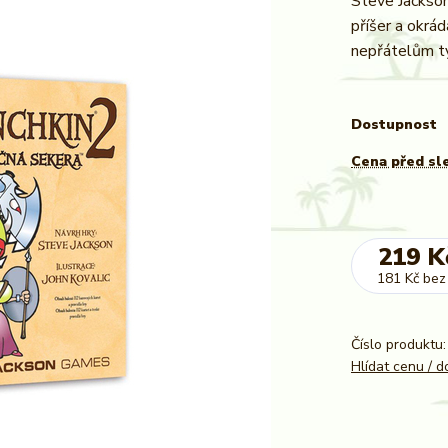
Steve Jackson
příšer a okrád
nepřátelům ty
Dostupnost
Cena před sl
219 K
181 Kč
bez
Číslo produktu:
Hlídat cenu / 