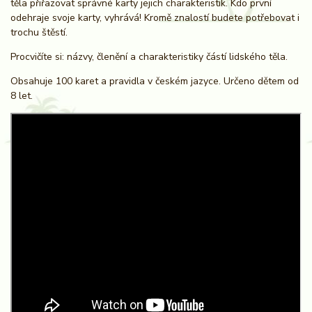
těla přiřazovat správné karty jejich charakteristik. Kdo první
odehraje svoje karty, vyhrává! Kromě znalostí budete potřebovat i
trochu štěstí.
Procvičíte si: názvy, členění a charakteristiky částí lidského těla.
Obsahuje 100 karet a pravidla v českém jazyce. Určeno dětem od
8 let.