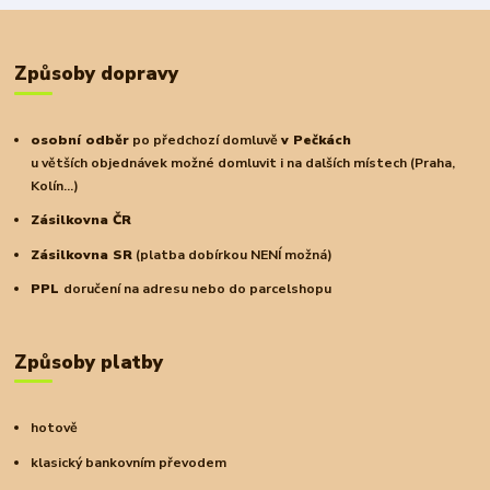
Způsoby dopravy
osobní odběr
po předchozí domluvě
v Pečkách
u větších objednávek možné domluvit i na dalších místech (Praha,
Kolín...)
Zásilkovna ČR
Zásilkovna SR
(platba dobírkou NENÍ možná)
PPL
doručení na adresu nebo do parcelshopu
Způsoby platby
hotově
klasický bankovním převodem