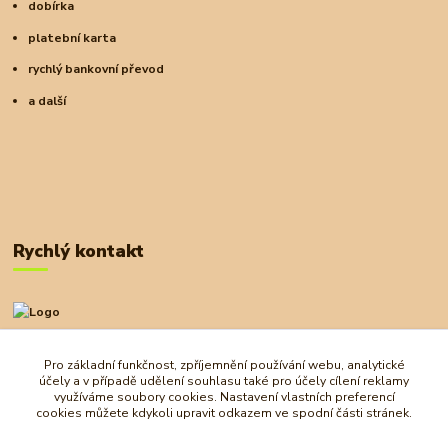
dobírka
platební karta
rychlý bankovní převod
a další
Rychlý kontakt
+420 727 972 830
09:00-18:00
Pro základní funkčnost, zpříjemnění používání webu, analytické
účely a v případě udělení souhlasu také pro účely cílení reklamy
obchod@ostrovherahlavolamu.cz
využíváme soubory cookies. Nastavení vlastních preferencí
cookies můžete kdykoli upravit odkazem ve spodní části stránek.