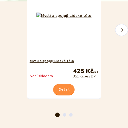
Mysli a spojuj! Lidské tělo
Mysli a spojuj
425 Kč
/
ks
Není skladem
Není skladem
351 Kč
bez DPH
Detail