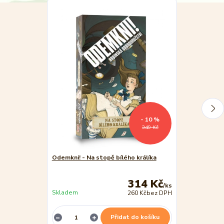
- 10 %
349 Kč
Odemkni! - Na stopě bílého králíka
Odemkni! - Sh
Šarlatová nit 
314 Kč
/
ks
Skladem
Skladem
260 Kč
bez DPH
Přidat do košíku