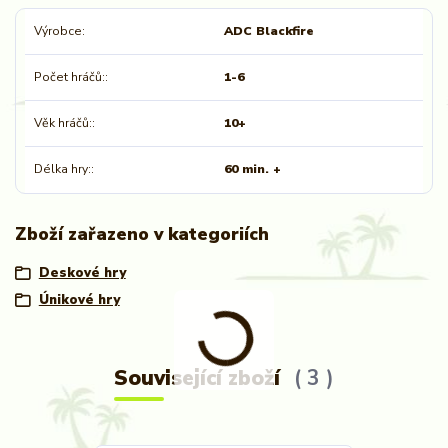
Výrobce
ADC Blackfire
Počet hráčů:
1-6
Věk hráčů:
10+
Délka hry:
60 min. +
Zboží zařazeno v kategoriích
Deskové hry
Únikové hry
Související zboží
3