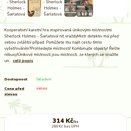
Kooperativní karetní hra inspirovaná únikovými místnostmi.
Sherlock Holmes - Šarlatová niť vraždyMistr detektiv má před
sebou zvláštní případ. Pomůžete mu najít cestu tímto
vyšetřováním?Prohledejte místnosti! Kombinujte objekty! Řešte
rébusy!Únikové místnosti jsou místnosti, ze kterých se snažíte
un...
celý popis
Dostupnost
Skladem
Cena před
349 Kč
slevou
314 Kč
/
ks
260 Kč
bez DPH