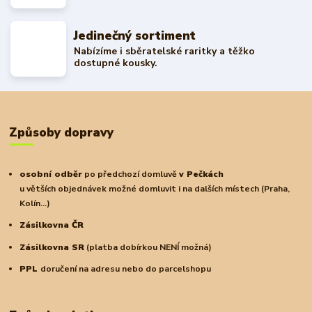
Jedinečný sortiment
Nabízíme i sběratelské raritky a těžko
dostupné kousky.
Způsoby dopravy
osobní odběr
po předchozí domluvě
v Pečkách
u větších objednávek možné domluvit i na dalších místech (Praha,
Kolín...)
Zásilkovna ČR
Zásilkovna SR
(platba dobírkou NENÍ možná)
PPL
doručení na adresu nebo do parcelshopu