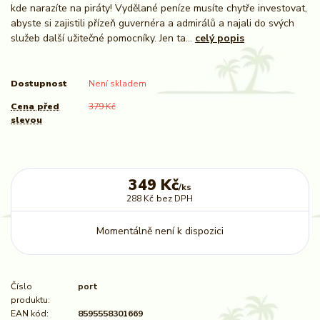
kde narazíte na piráty! Vydělané peníze musíte chytře investovat,
abyste si zajistili přízeň guvernéra a admirálů a najali do svých
služeb další užitečné pomocníky. Jen ta...
celý popis
Dostupnost
Není skladem
Cena před
379 Kč
slevou
349 Kč
/
ks
288 Kč
bez DPH
Momentálně není k dispozici
Číslo
port
produktu:
EAN kód:
8595558301669