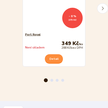
- 8 %
379 Kč
Port Royal
Port Royal: K
349 Kč
/
ks
Není skladem
Není skladem
288 Kč
bez DPH
Detail