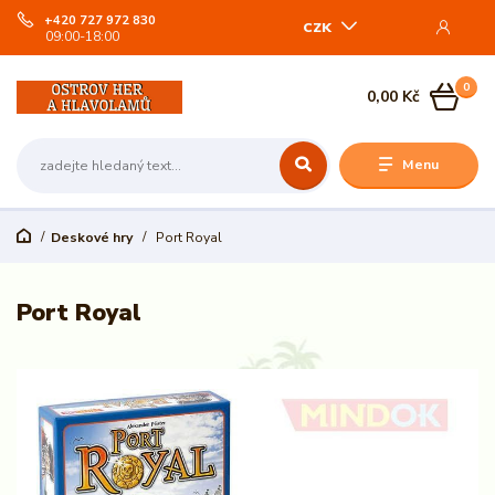
+420 727 972 830
CZK
09:00-18:00
0
0,00 Kč
Menu
Deskové hry
Port Royal
Port Royal