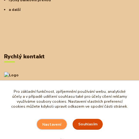
a další
Rychlý kontakt
+420 727 972 830
09:00-18:00
Pro základní funkčnost, zpříjemnění používání webu, analytické
účely a v případě udělení souhlasu také pro účely cílení reklamy
obchod@ostrovherahlavolamu.cz
využíváme soubory cookies. Nastavení vlastních preferencí
cookies můžete kdykoli upravit odkazem ve spodní části stránek.
Souhlasím
Nastavení