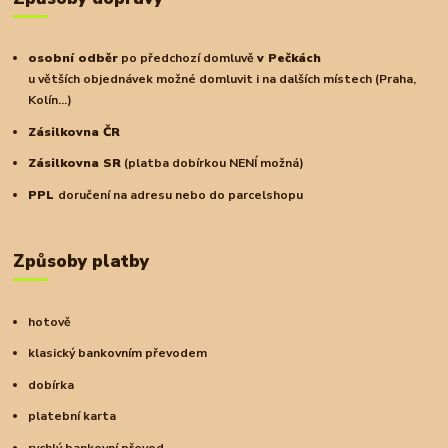
osobní odběr
po předchozí domluvě
v Pečkách
u větších objednávek možné domluvit i na dalších místech (Praha,
Kolín...)
Zásilkovna ČR
Zásilkovna SR
(platba dobírkou NENÍ možná)
PPL
doručení na adresu nebo do parcelshopu
Způsoby platby
hotově
klasický bankovním převodem
dobírka
platební karta
rychlý bankovní převod