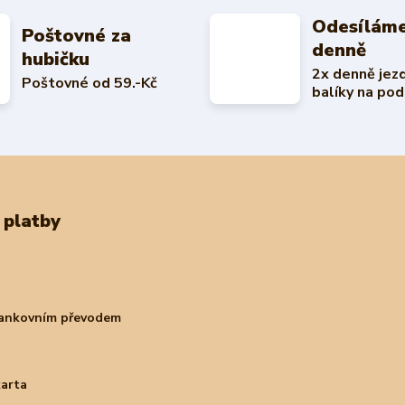
Odesíláme
Poštovné za
denně
hubičku
2x denně jez
Poštovné od 59.-Kč
balíky na pod
 platby
bankovním převodem
karta