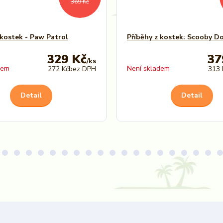
369 Kč
 kostek - Paw Patrol
Příběhy z kostek: Scooby D
329 Kč
37
/
ks
dem
Není skladem
272 Kč
bez DPH
313 
Detail
Detail