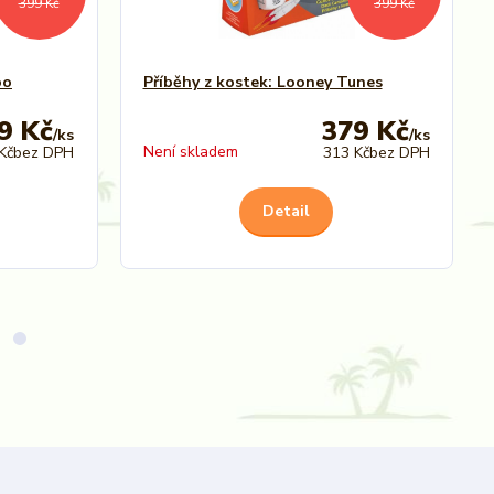
399 Kč
399 Kč
oo
Příběhy z kostek: Looney Tunes
9 Kč
379 Kč
/
ks
/
ks
Není skladem
Kč
bez DPH
313 Kč
bez DPH
Detail