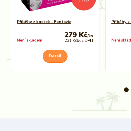
299 Kč
Příběhy z kostek - Fantazie
Příběhy z
279 Kč
/
ks
Není skladem
Není skla
231 Kč
bez DPH
Detail