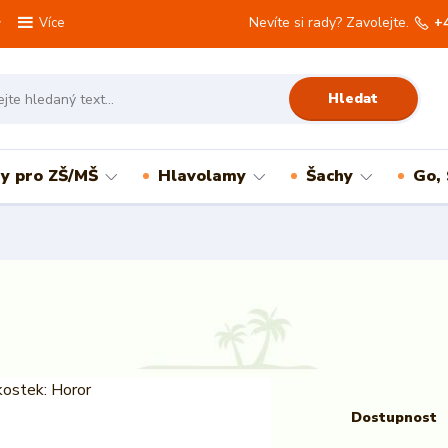
Nevíte si rady? Zavolejte.
+
Více
Hledat
ry pro ZŠ/MŠ
Hlavolamy
Šachy
Go,
Dostupnost