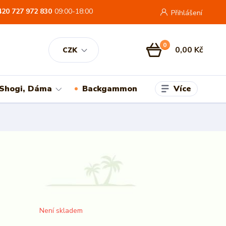
420 727 972 830
09:00-18:00
Přihlášení
0
0,00 Kč
CZK
Více
 Shogi, Dáma
Backgammon
Není skladem