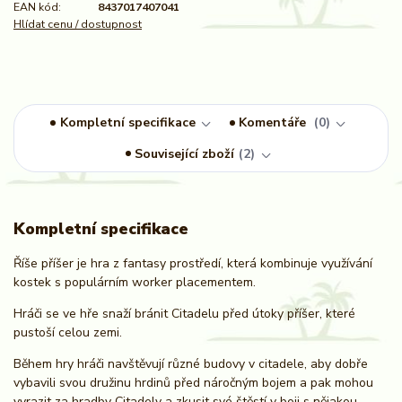
EAN kód:
8437017407041
Hlídat cenu / dostupnost
Kompletní specifikace
Komentáře
0
Související zboží
2
Kompletní specifikace
Říše příšer je hra z fantasy prostředí, která kombinuje využívání
kostek s populárním worker placementem.
Hráči se ve hře snaží bránit Citadelu před útoky příšer, které
pustoší celou zemi.
Během hry hráči navštěvují různé budovy v citadele, aby dobře
vybavili svou družinu hrdinů před náročným bojem a pak mohou
vyrazit za hradby Citadely a zkusit své štěstí v boji s nějakou