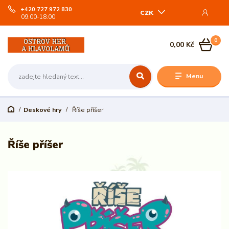
+420 727 972 830
CZK
09:00-18:00
0
0,00 Kč
Menu
Deskové hry
Říše příšer
Říše příšer