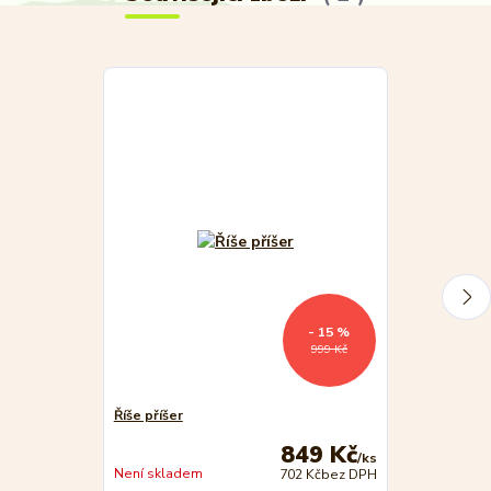
- 15 %
999 Kč
Říše příšer
REXhry Říše p
849 Kč
/
ks
Není skladem
Není skladem
702 Kč
bez DPH