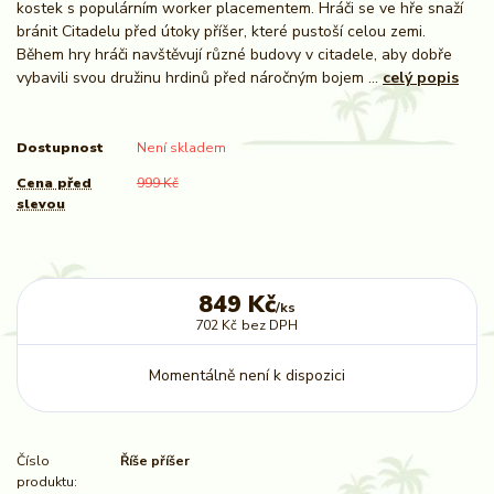
kostek s populárním worker placementem. Hráči se ve hře snaží
bránit Citadelu před útoky příšer, které pustoší celou zemi.
Během hry hráči navštěvují různé budovy v citadele, aby dobře
vybavili svou družinu hrdinů před náročným bojem ...
celý popis
Dostupnost
Není skladem
Cena před
999 Kč
slevou
849 Kč
/
ks
702 Kč
bez DPH
Momentálně není k dispozici
Číslo
Říše příšer
produktu: