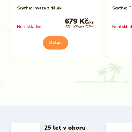
Scythe: Invaze z dálek
Scythe: T
679 Kč
/
ks
Není skladem
Není skla
561 Kč
bez DPH
Detail
25 let v oboru