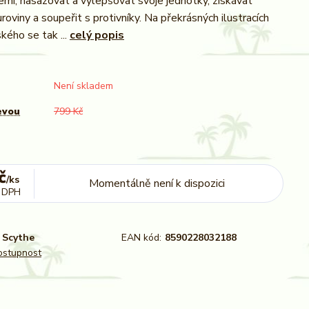
mí, nasazovat a vylepšovat svoje jednotky, získávat
oviny a soupeřit s protivníky. Na překrásných ilustracích
kého se tak ...
celý popis
Není skladem
evou
799 Kč
č
/
ks
Momentálně není k dispozici
 DPH
Scythe
EAN kód:
8590228032188
dostupnost