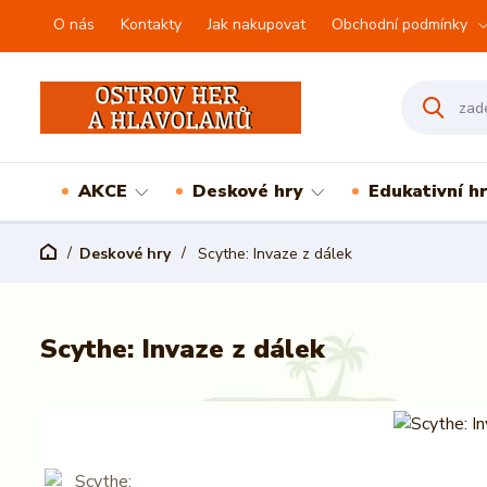
O nás
Kontakty
Jak nakupovat
Obchodní podmínky
AKCE
Deskové hry
Edukativní h
Deskové hry
Scythe: Invaze z dálek
Scythe: Invaze z dálek