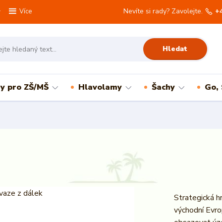
Nevíte si rady? Zavolejte.
+
Více
Hledat
ry pro ZŠ/MŠ
Hlavolamy
Šachy
Go,
Strategická hr
východní Evro