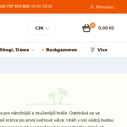
420 727 972 830
09:00-18:00
Přihlášení
0
0,00 Kč
CZK
Více
 Shogi, Dáma
Backgammon
a pro náročnější a zkušenější hráče. Odehrává se ve
pě krátce po první světové válce. Hráči v roli vůdců budou