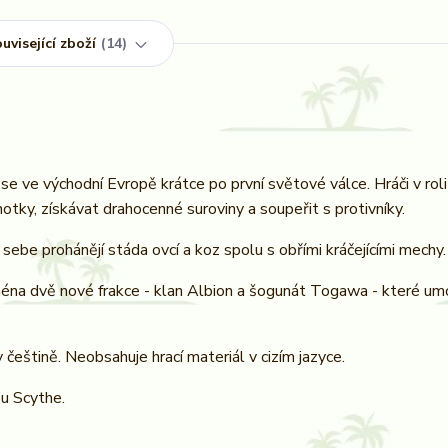
uvisející zboží
14
 se ve východní Evropě krátce po první světové válce. Hráči v rol
tky, získávat drahocenné suroviny a soupeřit s protivníky.
sebe prohánějí stáda ovcí a koz spolu s obřími kráčejícími mechy.
ejména dvě nové frakce - klan Albion a šogunát Togawa - které umo
štině. Neobsahuje hrací materiál v cizím jazyce.
u Scythe.