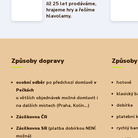
Již 25 let prodáváme,
hrajeme hry a řešíme
hlavolamy.
Způsoby dopravy
Způsoby
osobní odběr
po předchozí domluvě
v
hotově
Pečkách
klasický 
u větších objednávek možné domluvit i
dobírka
na dalších místech (Praha, Kolín...)
platební 
Zásilkovna ČR
rychlý ba
Zásilkovna SR
(platba dobírkou NENÍ
možná)