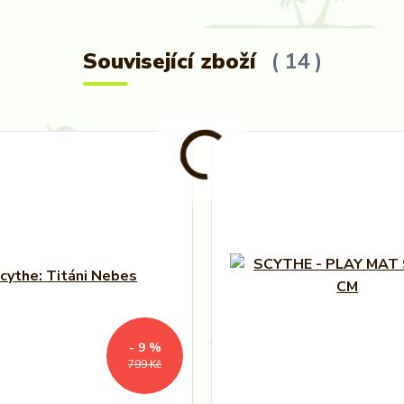
Související zboží
14
- 9 %
799 Kč