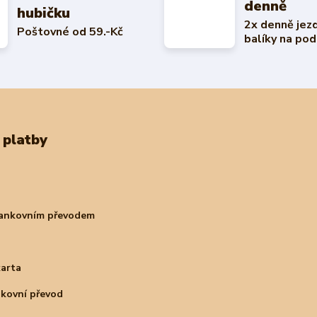
denně
hubičku
2x denně jez
Poštovné od 59.-Kč
balíky na pod
 platby
bankovním převodem
karta
nkovní převod