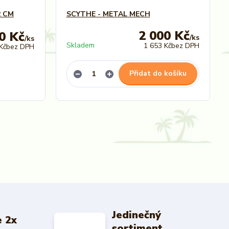
2 CM
SCYTHE - METAL MECH
2 000 Kč
0 Kč
/
ks
/
ks
Skladem
1 653 Kč
bez DPH
Kč
bez DPH
Přidat do košíku
Jedinečný
 2x
sortiment