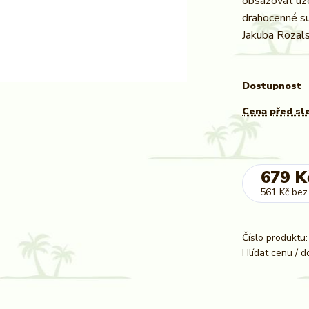
obsazovat úze
drahocenné sur
Jakuba Rozals
Dostupnost
Cena před sl
679 K
561 Kč
bez
Číslo produktu:
Hlídat cenu / 