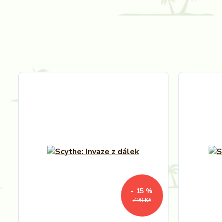
- 15 %
799 Kč