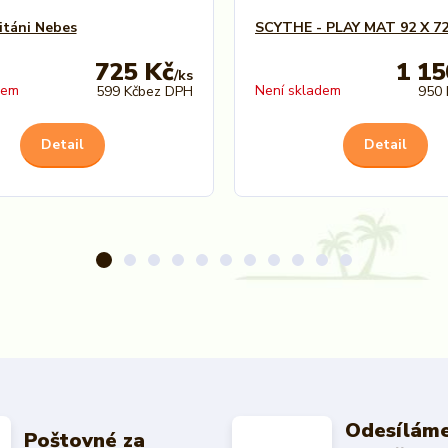
itáni Nebes
SCYTHE - PLAY MAT 92 X 7
725 Kč
1 15
/
ks
dem
Není skladem
599 Kč
bez DPH
950 
Detail
Detail
Odesíláme
Poštovné za