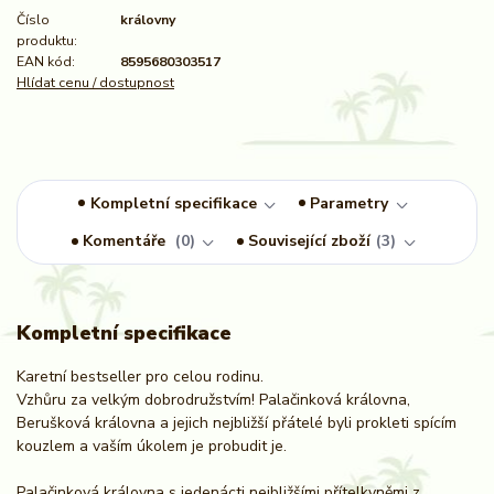
Číslo
královny
produktu:
EAN kód:
8595680303517
Hlídat cenu / dostupnost
Kompletní specifikace
Parametry
Komentáře
0
Související zboží
3
Kompletní specifikace
Karetní bestseller pro celou rodinu.
Vzhůru za velkým dobrodružstvím! Palačinková královna,
Berušková královna a jejich nejbližší přátelé byli prokleti spícím
kouzlem a vaším úkolem je probudit je.
Palačinková královna s jedenácti nejbližšími přítelkyněmi z