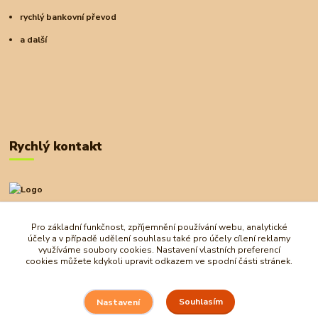
rychlý bankovní převod
a další
Rychlý kontakt
+420 727 972 830
09:00-18:00
Pro základní funkčnost, zpříjemnění používání webu, analytické
účely a v případě udělení souhlasu také pro účely cílení reklamy
obchod@ostrovherahlavolamu.cz
využíváme soubory cookies. Nastavení vlastních preferencí
cookies můžete kdykoli upravit odkazem ve spodní části stránek.
Souhlasím
Nastavení