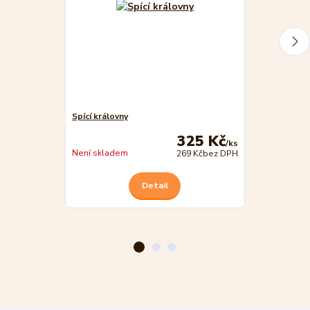
Spící královny
Spící královn
325 Kč
/
ks
Není skladem
Není skladem
269 Kč
bez DPH
Detail