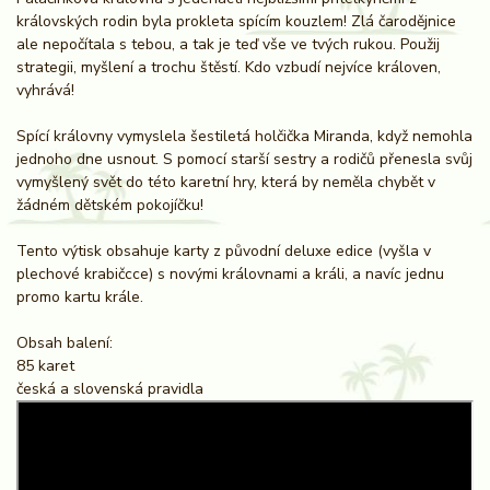
královských rodin byla prokleta spícím kouzlem! Zlá čarodějnice
ale nepočítala s tebou, a tak je teď vše ve tvých rukou. Použij
strategii, myšlení a trochu štěstí. Kdo vzbudí nejvíce královen,
vyhrává!
Spící královny vymyslela šestiletá holčička Miranda, když nemohla
jednoho dne usnout. S pomocí starší sestry a rodičů přenesla svůj
vymyšlený svět do této karetní hry, která by neměla chybět v
žádném dětském pokojíčku!
Tento výtisk obsahuje karty z původní deluxe edice (vyšla v
plechové krabičcce) s novými královnami a králi, a navíc jednu
promo kartu krále.
Obsah balení:
85 karet
česká a slovenská pravidla