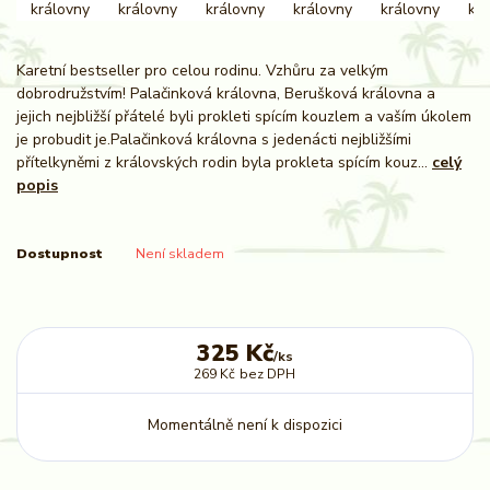
Karetní bestseller pro celou rodinu. Vzhůru za velkým
dobrodružstvím! Palačinková královna, Berušková královna a
jejich nejbližší přátelé byli prokleti spícím kouzlem a vaším úkolem
je probudit je.Palačinková královna s jedenácti nejbližšími
přítelkyněmi z královských rodin byla prokleta spícím kouz...
celý
popis
Dostupnost
Není skladem
325 Kč
/
ks
269 Kč
bez DPH
Momentálně není k dispozici