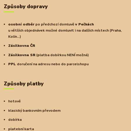
Způsoby dopravy
osobní odběr
po předchozí domluvě
v Pečkách
u větších objednávek možné domluvit i na dalších místech (Praha,
Kolín...)
Zásilkovna ČR
Zásilkovna SR
(platba dobírkou NENÍ možná)
PPL
doručení na adresu nebo do parcelshopu
Způsoby platby
hotově
klasický bankovním převodem
dobírka
platební karta