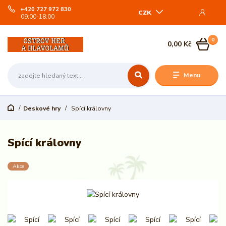
+420 727 972 830
CZK
09:00-18:00
0
0,00 Kč
Menu
Deskové hry
Spící královny
Spící královny
Akce