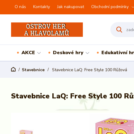
O nás
Kontakty
Jak nakupovat
Obchodní podmínky
AKCE
Deskové hry
Edukativní h
Stavebnice
Stavebnice LaQ: Free Style 100 Růžová
Stavebnice LaQ: Free Style 100 R