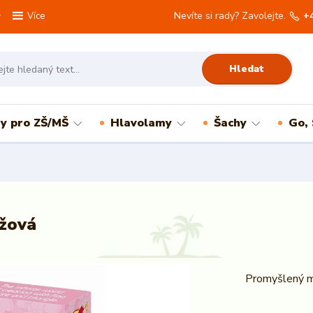
Nevíte si rady? Zavolejte.
+
Více
Hledat
ry pro ZŠ/MŠ
Hlavolamy
Šachy
Go,
ůžová
Promyšlený mi