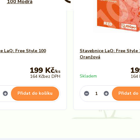
e LaQ: Free Style 100
Stavebnice LaQ: Free Style 
Oranžová
199 Kč
19
/
ks
Skladem
164 Kč
bez DPH
164 
Přidat do košíku
Přidat do