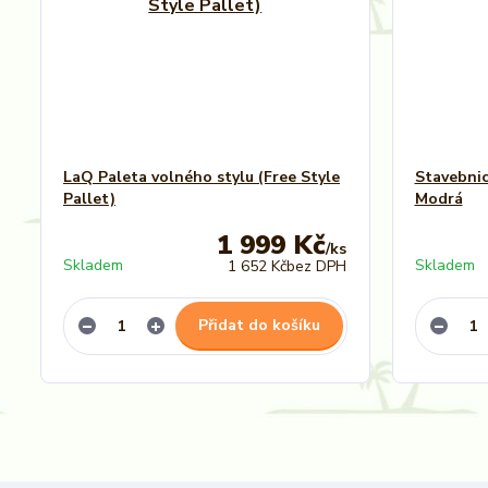
LaQ Paleta volného stylu (Free Style
Stavebnic
Pallet)
Modrá
1 999 Kč
/
ks
Skladem
Skladem
1 652 Kč
bez DPH
Přidat do košíku