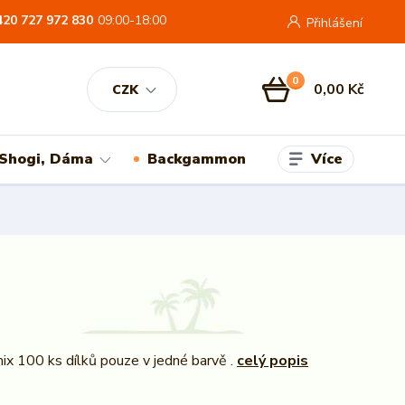
420 727 972 830
09:00-18:00
Přihlášení
0
0,00 Kč
CZK
Více
 Shogi, Dáma
Backgammon
x 100 ks dílků pouze v jedné barvě .
celý popis