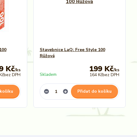
100
Stavebnice LaQ: Free Style 100
Růžová
9 Kč
199 Kč
/
ks
/
ks
Skladem
Kč
bez DPH
164 Kč
bez DPH
 košíku
Přidat do košíku