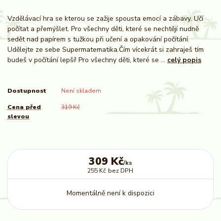
Vzdělávací hra se kterou se zažije spousta emocí a zábavy. Učí
počítat a přemýšlet. Pro všechny děti, které se nechtějí nudně
sedět nad papírem s tužkou při učení a opakování počítání.
Udělejte ze sebe Supermatematika.Čím vícekrát si zahraješ tím
budeš v počítání lepší! Pro všechny děti, které se ...
celý popis
Dostupnost
Není skladem
Cena před
319 Kč
slevou
309 Kč
/
ks
255 Kč
bez DPH
Momentálně není k dispozici