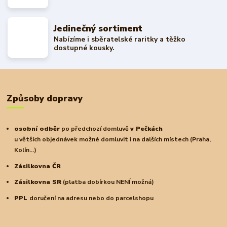
Jedinečný sortiment
Nabízíme i sběratelské raritky a těžko
dostupné kousky.
Způsoby dopravy
osobní odběr
po předchozí domluvě
v Pečkách
u větších objednávek možné domluvit i na dalších místech (Praha,
Kolín...)
Zásilkovna ČR
Zásilkovna SR
(platba dobírkou NENÍ možná)
PPL
doručení na adresu nebo do parcelshopu