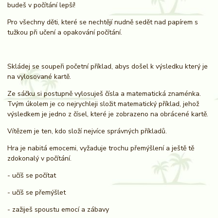
budeš v počítání lepší!
Pro všechny děti, které se nechtějí nudně sedět nad papírem s
tužkou při učení a opakování počítání.
Skládej se soupeři početní příklad, abys došel k výsledku který je
na vylosované kartě.
Ze sáčku si postupně vylosuješ čísla a matematická znaménka.
Tvým úkolem je co nejrychleji složit matematický příklad, jehož
výsledkem je jedno z čísel, které je zobrazeno na obrácené kartě.
Vítězem je ten, kdo složí nejvíce správných příkladů.
Hra je nabitá emocemi, vyžaduje trochu přemýšlení a ještě tě
zdokonalý v počítání.
- učíš se počítat
- učíš se přemýšlet
- zažiješ spoustu emocí a zábavy