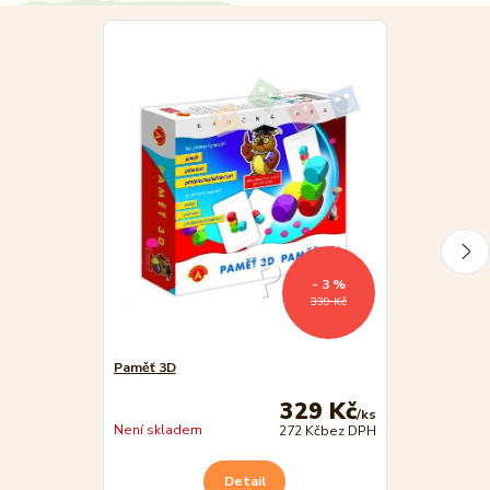
- 3 %
339 Kč
Paměť 3D
Slova - didakt
329 Kč
/
ks
Není skladem
Není skladem
272 Kč
bez DPH
Detail