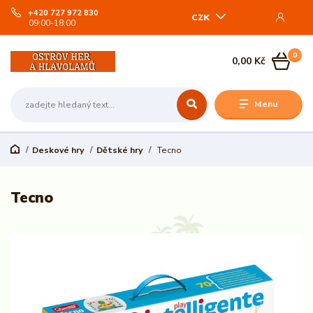
+420 727 972 830
CZK
09:00-18:00
0
0,00 Kč
Menu
Deskové hry
Dětské hry
Tecno
Tecno