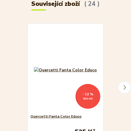
Související zboží
24
- 12 %
599 Kč
Quercetti Fanta Color Educo
Quercetti Filó