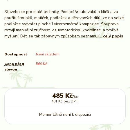
Stavebnice pro malé techniky. Pomocí šroubováků a klíčů a za
použití šroubků, matiček, podložek a děrovaných dílů lze na velké
podložce vytvářet ploché i vícerozměrné kompozice. Souprava
rozvíjí manuální zručnost, vizuomotorickou koordinaci a tvořivé
myšlení. Děti se tak zábavným způsobem seznamují...
celý popis
Dostupnost
Není skladem
Cena před
569 Kč
slevou
485 Kč
/
ks
401 Kč
bez DPH
Momentálně není k dispozici