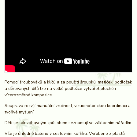
Pomocí šroubováků a klíčů a za použití šroubků, matiček, podložek
a děrovaných dílů lze na velké podložce vytvářet ploché i
vícerozměrné kompozice.
Souprava rozvíjí manuální zručnost, vizuomotorickou koordinaci a
tvořivé myšlení.
Děti se tak zábavným způsobem seznamují se základním nářadím.
Vše je úhledně baleno v cestovním kufříku. Vyrobeno z plastů