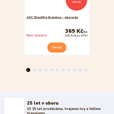
399 Kč
ADC Blackfire Brainbox - abeceda
ADC Blackfire
republika
369 Kč
/
ks
Není skladem
Není skladem
305 Kč
bez DPH
Detail
25 let v oboru
Již 25 let prodáváme, hrajeme hry a řešíme
hlavolamy.