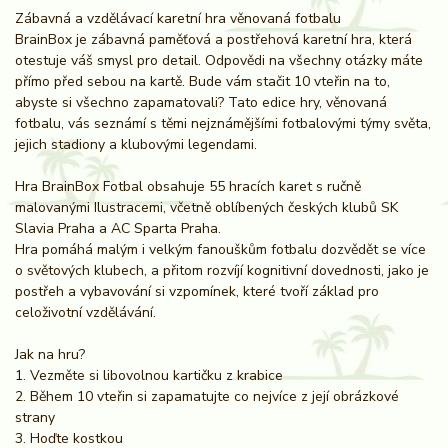
Zábavná a vzdělávací karetní hra věnovaná fotbalu
BrainBox je zábavná paměťová a postřehová karetní hra, která
otestuje váš smysl pro detail. Odpovědi na všechny otázky máte
přímo před sebou na kartě. Bude vám stačit 10 vteřin na to,
abyste si všechno zapamatovali? Tato edice hry, věnovaná
fotbalu, vás seznámí s těmi nejznámějšími fotbalovými týmy světa,
jejich stadiony a klubovými legendami.
Hra BrainBox Fotbal obsahuje 55 hracích karet s ručně
malovanými Ilustracemi, včetně oblíbených českých klubů SK
Slavia Praha a AC Sparta Praha.
Hra pomáhá malým i velkým fanouškům fotbalu dozvědět se více
o světových klubech, a přitom rozvíjí kognitivní dovednosti, jako je
postřeh a vybavování si vzpomínek, které tvoří základ pro
celoživotní vzdělávání.
Jak na hru?
1. Vezměte si libovolnou kartičku z krabice
2. Během 10 vteřin si zapamatujte co nejvíce z její obrázkové
strany
3. Hoďte kostkou