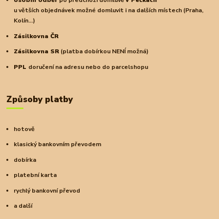
osobní odběr
po předchozí domluvě
v Pečkách
u větších objednávek možné domluvit i na dalších místech (Praha,
Kolín...)
Zásilkovna ČR
Zásilkovna SR
(platba dobírkou NENÍ možná)
PPL
doručení na adresu nebo do parcelshopu
Způsoby platby
hotově
klasický bankovním převodem
dobírka
platební karta
rychlý bankovní převod
a další