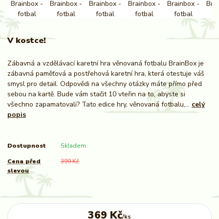
V kostce!
Zábavná a vzdělávací karetní hra věnovaná fotbalu BrainBox je
zábavná paměťová a postřehová karetní hra, která otestuje váš
smysl pro detail. Odpovědi na všechny otázky máte přímo před
sebou na kartě. Bude vám stačit 10 vteřin na to, abyste si
všechno zapamatovali? Tato edice hry, věnovaná fotbalu,...
celý
popis
Dostupnost
Skladem
Cena před
399 Kč
slevou
369 Kč
/
ks