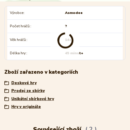
Výrobce
Asmodee
Počet hráčů:
2
Věk hráčů:
14+
Délka hry:
45 minut+
Zboží zařazeno v kategoriích
Deskové hry
Prodej ze sbírky
Unikátní sbírkové hry
Hry v originále
Související zboží
2