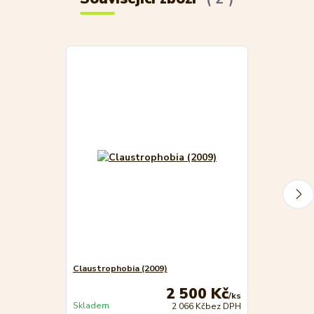
Claustrophobia (2009)
Claustrophobi
2 500 Kč
/
ks
Skladem
Skladem
2 066 Kč
bez DPH