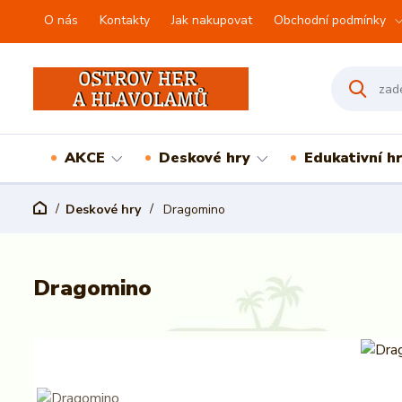
O nás
Kontakty
Jak nakupovat
Obchodní podmínky
AKCE
Deskové hry
Edukativní h
Deskové hry
Dragomino
Dragomino