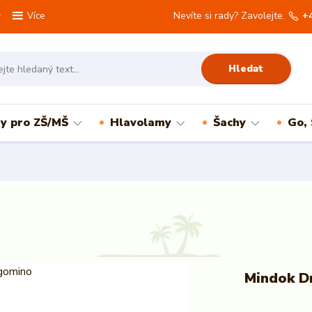
Nevíte si rady? Zavolejte.
+
Více
Hledat
ry pro ZŠ/MŠ
Hlavolamy
Šachy
Go,
Mindok D