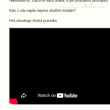
Nahlédněte, zda jste našli draka, či jen prázdnou skořápku.
Kdo z vás najde nejvíce dračích mláďat?
Hra obsahuje česká pravidla.