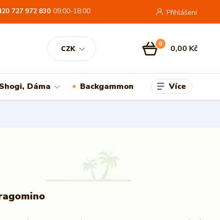
420 727 972 830
09:00-18:00
Přihlášení
0
0,00 Kč
CZK
Více
 Shogi, Dáma
Backgammon
ragomino