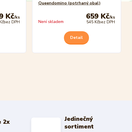
Queendomino (potrhaný obal)
9 Kč
659 Kč
/
ks
/
ks
Není skladem
Kč
bez DPH
545 Kč
bez DPH
Detail
Jedinečný
 2x
sortiment