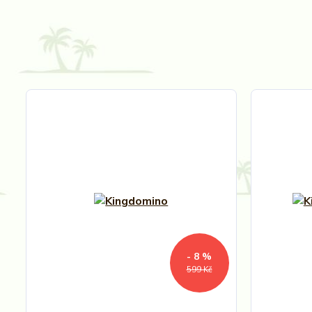
- 8 %
599 Kč