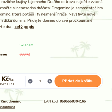
rozličné krajiny tajemného Dračího ostrova, najděte vzácná
 ochočte si neposedná dráčata! Dragomino je samostatná hra
domino, která potěší i ty nejmenší hráče. Navštivte nové
em dílku domina. Přidejte domino do své prozkoumané
te dra...
celý popis
Skladem
evou
699 Kč
 Kč
/
ks
Přidat do košíku
bez DPH
Kingdomino
EAN kód:
8595558304165
dostupnost