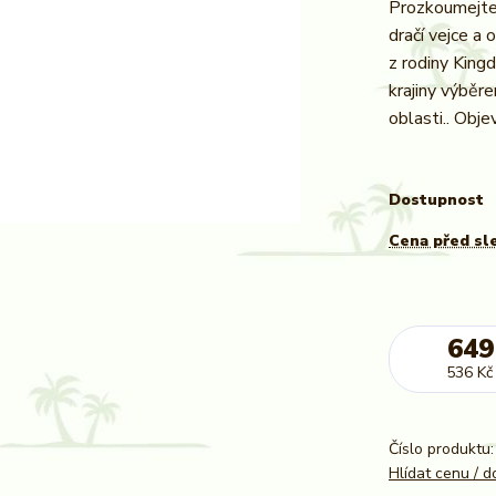
Prozkoumejte 
dračí vejce a
z rodiny King
krajiny výběr
oblasti.. Objev
Dostupnost
Cena před sl
649
536 Kč
Číslo produktu:
Hlídat cenu / 