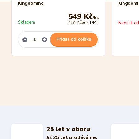
Kingdomino
Kingdomi
549 Kč
/
ks
Skladem
454 Kč
bez DPH
Není skla
Přidat do košíku
25 let v oboru
Již 25 let prodáváme,