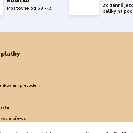
hubičku
2x denně jez
Poštovné od 59.-Kč
balíky na pod
 platby
bankovním převodem
karta
nkovní převod