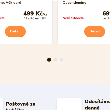
no: Věk obrů
Queendomino
499 Kč
69
/
ks
dem
Není skladem
412 Kč
bez DPH
578 
Detail
Detail
Odesíláme
Poštovné za
denně