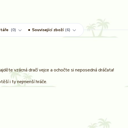
táře
0
Související zboží
6
ajděte vzácná dračí vejce a ochočte si neposedná dráčata!
ěší i ty nejmenší hráče.