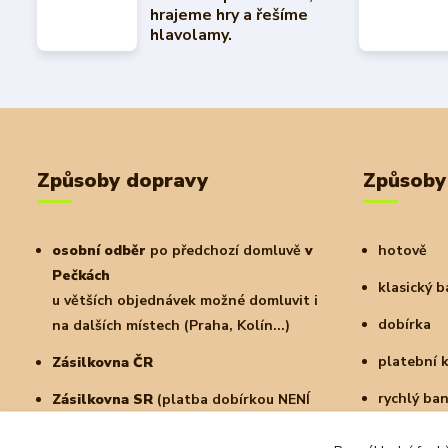
hrajeme hry a řešíme
hlavolamy.
Způsoby dopravy
Způsoby
osobní odběr
po předchozí domluvě
v
hotově
Pečkách
klasický 
u větších objednávek možné domluvit i
dobírka
na dalších místech (Praha, Kolín...)
platební 
Zásilkovna ČR
rychlý ba
Zásilkovna SR
(platba dobírkou NENÍ
možná)
a další