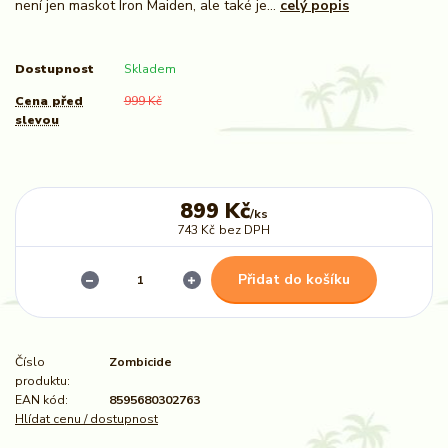
není jen maskot Iron Maiden, ale také je...
celý popis
Dostupnost
Skladem
Cena před
999 Kč
slevou
899 Kč
/
ks
743 Kč
bez DPH
Přidat do košíku
Číslo
Zombicide
produktu:
EAN kód:
8595680302763
Hlídat cenu / dostupnost