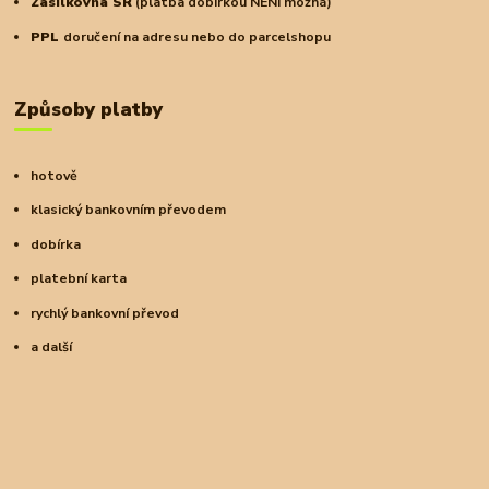
Zásilkovna SR
(platba dobírkou NENÍ možná)
PPL
doručení na adresu nebo do parcelshopu
Způsoby platby
hotově
klasický bankovním převodem
dobírka
platební karta
rychlý bankovní převod
a další