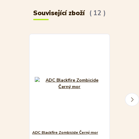
Související zboží
12
Akce
ADC Blackfire Zombicide Černý mor
Zombicide: W