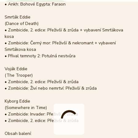
• Ankh: Bohové Egypta: Faraon
Smrťák Eddie
(Dance of Death)
• Zombicide, 2. edice: Přeživší & zrůda + vybavení Smrťákova
kosa
• Zombicide: Černý mor: Přeživší & nekromant + vybavení
Smrťákova kosa
• Příval temnoty 2: Potulná nestvůra
Voják Eddie
(The Trooper)
• Zombicide, 2. edice: Přeživší & zrůda
• Zombicide: Živí nebo nemrtví: Přeživší & zrůda
Kyborg Eddie
(Somewhere in Time)
• Zombicide: Invader: Přeživší & zrůda
• Zombicide, 2. edice: Přeživší & zrůda
Obsah balení: