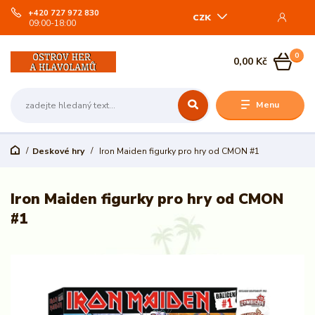
+420 727 972 830
CZK
09:00-18:00
0
0,00 Kč
Menu
Deskové hry
Iron Maiden figurky pro hry od CMON #1
Iron Maiden figurky pro hry od CMON
#1