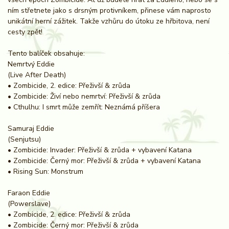
ním střetnete jako s drsným protivníkem, přinese vám naprosto
unikátní herní zážitek. Takže vzhůru do útoku ze hřbitova, není
cesty zpět!
Tento balíček obsahuje:
Nemrtvý Eddie
(Live After Death)
• Zombicide, 2. edice: Přeživší & zrůda
• Zombicide: Živí nebo nemrtví: Přeživší & zrůda
• Cthulhu: I smrt může zemřít: Neznámá příšera
Samuraj Eddie
(Senjutsu)
• Zombicide: Invader: Přeživší & zrůda + vybavení Katana
• Zombicide: Černý mor: Přeživší & zrůda + vybavení Katana
• Rising Sun: Monstrum
Faraon Eddie
(Powerslave)
• Zombicide, 2. edice: Přeživší & zrůda
• Zombicide: Černý mor: Přeživší & zrůda