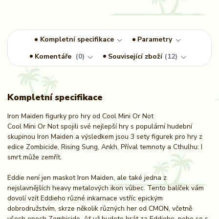
Kompletní specifikace
Parametry
Komentáře
0
Související zboží
12
Kompletní specifikace
Iron Maiden figurky pro hry od Cool Mini Or Not
Cool Mini Or Not spojili své nejlepší hry s populární hudební
skupinou Iron Maiden a výsledkem jsou 3 sety figurek pro hry z
edice Zombicide, Rising Sung, Ankh, Příval temnoty a Cthulhu: I
smrt může zemřít.
Eddie není jen maskot Iron Maiden, ale také jedna z
nejslavnějších heavy metalových ikon vůbec. Tento balíček vám
dovolí vzít Eddieho různé inkarnace vstříc epickým
dobrodružstvím, skrze několik různých her od CMON, včetně
všech epoch Zombicide. Ať už budete hrát za Eddieho, nebo se s