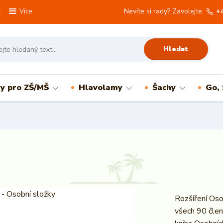
Nevíte si rady? Zavolejte.
+
Více
Hledat
ry pro ZŠ/MŠ
Hlavolamy
Šachy
Go,
Rozšíření Oso
všech 90 člen