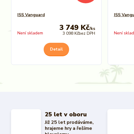
ISS Vanguard
ISS Vangu
3 749 Kč
/
ks
Není skladem
Není skla
3 098 Kč
bez DPH
Detail
25 let v oboru
Již 25 let prodáváme,
hrajeme hry a řešíme