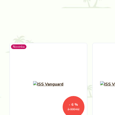
Novinka
- 6 %
3 999 Kč