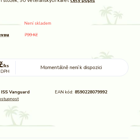
h složek, 90 veteránských karet
celý popis
Není skladem
evou
799 Kč
č
/
ks
Momentálně není k dispozici
 DPH
ISS Vanguard
EAN kód:
8590228079992
dostupnost