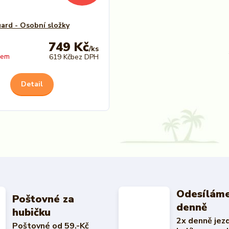
ard - Osobní složky
749 Kč
/
ks
dem
619 Kč
bez DPH
Detail
Odesíláme
Poštovné za
denně
hubičku
2x denně jez
Poštovné od 59.-Kč