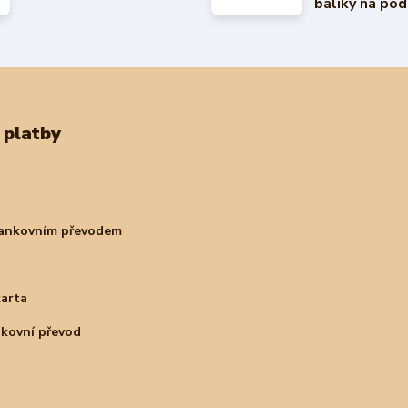
balíky na pod
 platby
bankovním převodem
karta
nkovní převod