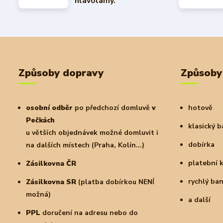
hlavolamy.
Způsoby dopravy
Způsoby
osobní odběr
po předchozí domluvě
v
hotově
Pečkách
klasický 
u větších objednávek možné domluvit i
dobírka
na dalších místech (Praha, Kolín...)
platební 
Zásilkovna ČR
rychlý ba
Zásilkovna SR
(platba dobírkou NENÍ
možná)
a další
PPL
doručení na adresu nebo do