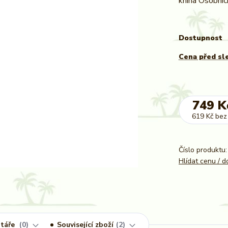
kniha Osobníc
Dostupnost
Cena před sl
749 K
619 Kč
bez
Číslo produktu:
Hlídat cenu / 
táře
0
Související zboží
2