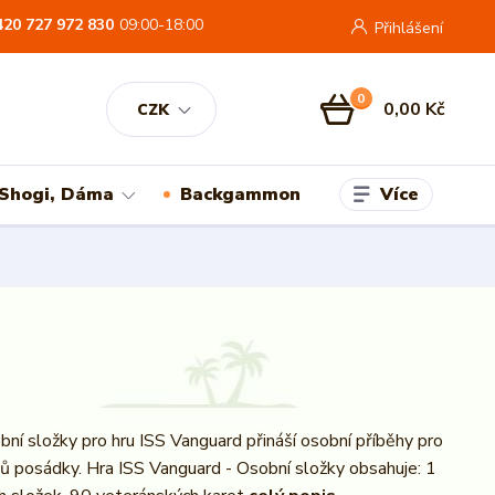
420 727 972 830
09:00-18:00
Přihlášení
0
0,00 Kč
CZK
Více
 Shogi, Dáma
Backgammon
bní složky pro hru ISS Vanguard přináší osobní příběhy pro
ů posádky. Hra ISS Vanguard - Osobní složky obsahuje: 1