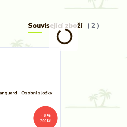
Související zboží
2
- 6 %
799 Kč