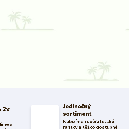
Jedinečný
 2x
sortiment
Nabízíme i sběratelské
díme s
raritky a těžko dostupné