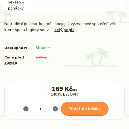
Netradiční pexeso, kde děti spojují 2 významově společné věci,
které spolu logicky souvisí.
celý popis
Dostupnost
Skladem
Cena před
179 Kč
slevou
169 Kč
/
ks
140 Kč
bez DPH
Přidat do košíku