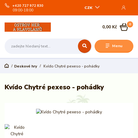
+420 727 972 830
CZK
09:00-18:00
0
0,00 Kč
Menu
Deskové hry
Kvído Chytré pexeso - pohádky
Kvído Chytré pexeso - pohádky