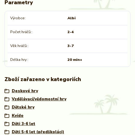
Parametry
Výrobce
Albi
Počet hráčů:
2-4
Věk hráčů:
3-7
Délka hry:
20 min+
Zboží zařazeno v kategoriích
Deskové hry
Vzdělávací/vědomostní hry
Dětské hry
Kvído
Děti 3-6 let
Děti 5-6 let (předškoláci)