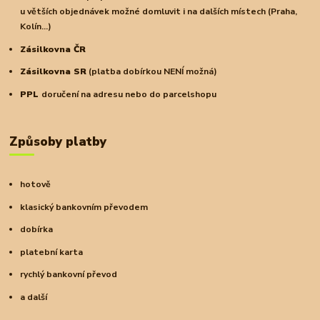
u větších objednávek možné domluvit i na dalších místech (Praha,
Kolín...)
Zásilkovna ČR
Zásilkovna SR
(platba dobírkou NENÍ možná)
PPL
doručení na adresu nebo do parcelshopu
Způsoby platby
hotově
klasický bankovním převodem
dobírka
platební karta
rychlý bankovní převod
a další